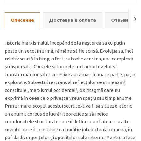
Описание
Доставка и оплата
Отзывы о т
„Istoria marxismului, începând de la nașterea sa cu puțin
peste un secol în urmă, rămâne să fie scrisă. Evoluția sa, încă
relativ scurtă în timp, a fost, cu toate acestea, una complexă
și dispersată. Cauzele și formele metamorfozelor și
transformărilor sale succesive au rămas, în mare parte, puțin
explorate. Subiectul restrâns al reflecțiilor ce urmează îl
constituie „marxismul occidental”, o sintagmă care nu
exprimă în ceea ce o privește vreun spațiu sau timp anume.
Prin urmare, scopul acestui scurt text va fi să situeze istoric
un anumit corpus de lucrări teoretice și să indice
coordonatele structurale care îi definesc unitatea – cu alte
cuvinte, care îl constituie ca tradiție intelectuală comună, în
pofida divergențelor și opozițiilor sale interne. Pentru a face