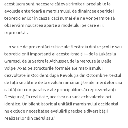
acest lucru sunt necesare câteva trimiteri prealabile la
evoluția anterioară a marxismului, de dinaintea apariției
teoreticienilor în cauză; căci numai ele ne vor permite să
observăm noutatea aparte a modelului pe care ei îl
reprezintă…
…o serie de prezentări critice ale fiecăreia dintre școlile sau
teoreticienii importanți ai acestei tradiții – de la Lukács la
Gramsci, de la Sartre la Althusser, de la Marcuse la Della
Volpe. Axat pe structurile formale ale marxismului
dezvoltate în Occident după Revoluția din Octombrie, textul
de față se abține de la evaluări amănunțite ale meritelor sau
calităților comparative ale principalilor săi reprezentanți.
Desigur că, în realitate, acestea nu sunt echivalente ori
identice. Un bilanț istoric al unității marxismului occidental
nu exclude necesitatea evaluării precise a diversității
realizărilor din cadrul său.”