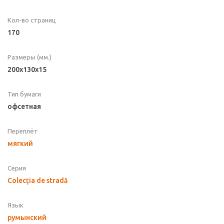
Кол-во страниц
170
Размеры (мм.)
200x130x15
Тип бумаги
офсетная
Переплёт
мягкий
Серия
Colecţia de stradă
Язык
румынский