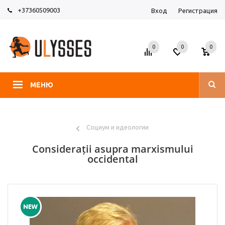
+37360509003
Вход
Регистрация
0
0
0
МЕНЮ
Социум и идеологии
Considerații asupra marxismului
occidental