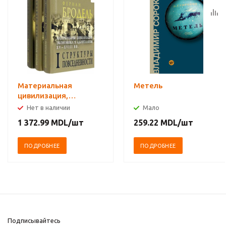
Материальная
Метель
цивилизация,
экономика и
Нет в наличии
Мало
капитализм, XV-XVIII
1 372.99
MDL
/шт
259.22
MDL
/шт
вв. Комплект в 3-х
томах
ПОДРОБНЕЕ
ПОДРОБНЕЕ
Подписывайтесь