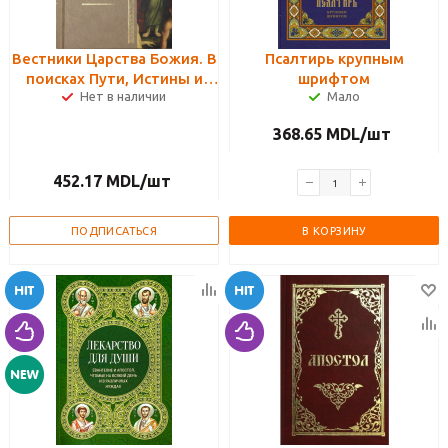
Вестники Царства Божия. В
Псалтирь крупным
поисках Пути, Истины и
шрифтом
Нет в наличии
Мало
Жизни. Книга 5. Собрание
сочинений. Том 6
368.65
MDL
/шт
452.17
MDL
/шт
ПОДПИСАТЬСЯ
В КОРЗИНУ