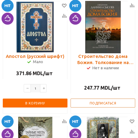
Апостол (русский шрифт)
Строительство дома
Мало
Божия. Толкование на
Нет в наличии
Послание апостола Павла к
371.86
MDL
/шт
Ефесянам
247.77
MDL
/шт
В КОРЗИНУ
ПОДПИСАТЬСЯ