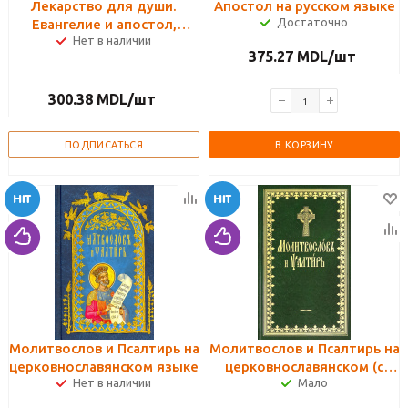
Лекарство для души.
Апостол на русском языке
Достаточно
Евангелие и апостол,
Нет в наличии
чтомые на всякий день и в
375.27
MDL
/шт
различных нуждах
300.38
MDL
/шт
ПОДПИСАТЬСЯ
В КОРЗИНУ
Молитвослов и Псалтирь на
Молитвослов и Псалтирь на
церковнославянском языке
церковнославянском (с
Нет в наличии
Мало
чином пения 12 псалмов)