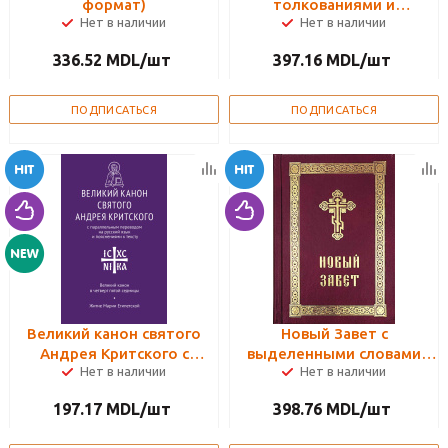
формат)
толкованиями и
Нет в наличии
Нет в наличии
комментариями
336.52
MDL
/шт
397.16
MDL
/шт
ПОДПИСАТЬСЯ
ПОДПИСАТЬСЯ
Великий канон святого
Новый Завет с
Андрея Критского с
выделенными словами
Нет в наличии
Нет в наличии
параллельным переводом
Спасителя
на русский язык и
197.17
MDL
/шт
398.76
MDL
/шт
пояснениями к тексту.
Великий канон в четверг