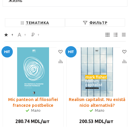
Жизнь
ТЕМАТИКА
ФИЛЬТР
Mic panteon al filosofiei
Realism capitalist. Nu există
franceze postbelice
nicio alternativă?
Мало
Мало
280.74
MDL
/шт
200.53
MDL
/шт