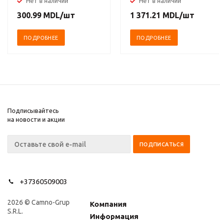
Нет в наличии
Нет в наличии
капитализм, XV-XVIII
300.99
MDL
/шт
1 371.21
MDL
/шт
вв. Комплект в 3-х
томах
ПОДРОБНЕЕ
ПОДРОБНЕЕ
Подписывайтесь
на новости и акции
+37360509003
2026 © Camno-Grup
Компания
S.R.L.
Информация