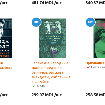
/шт
481.74
MDL
/шт
340.37
MD
ия
Еврейские народные
Признания
Нет в на
а. Эссе,
сказки, предания,
былички, рассказы,
анекдоты, собранные
Е.С. Райзе
Мало
/шт
299.07
MDL
/шт
258.58
MD