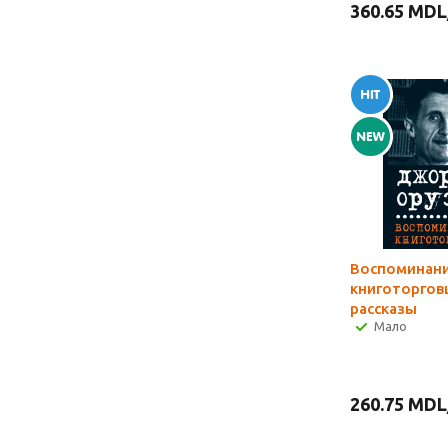
360.65
MDL
Воспоминан
книготорговц
рассказы
Мало
260.75
MDL