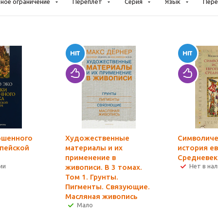
ное ограничение
Переплёт
Серия
Язык
Пере
ршенного
Художественные
Символиче
опейской
материалы и их
история е
применение в
Средневек
ии
Нет в на
живописи. В 3 томах.
Том 1. Грунты.
Пигменты. Связующие.
Масляная живопись
Мало