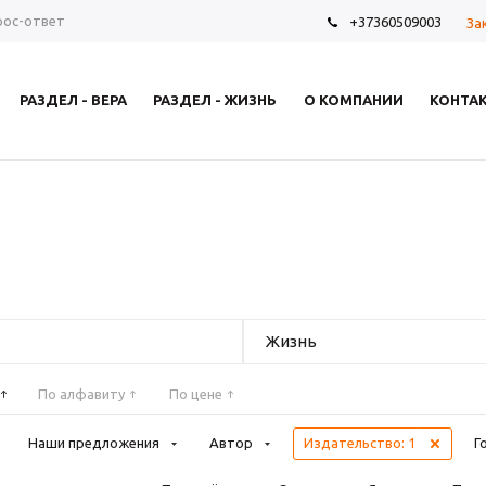
рос-ответ
+37360509003
За
РАЗДЕЛ - ВЕРА
РАЗДЕЛ - ЖИЗНЬ
О КОМПАНИИ
КОНТА
Жизнь
По алфавиту
По цене
Наши предложения
Автор
Издательство
: 1
Г