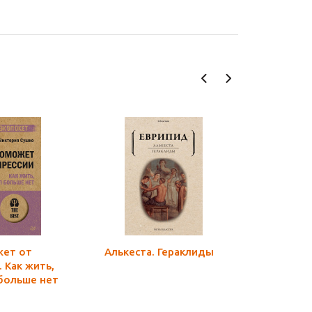
жет от
Алькеста. Гераклиды
Теогония
 Как жить,
дни
 больше нет