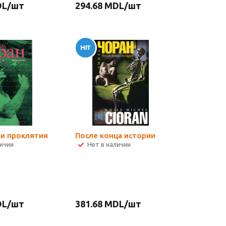
L
/шт
294.68
MDL
/шт
 и проклятия
После конца истории
личии
Нет в наличии
L
/шт
381.68
MDL
/шт