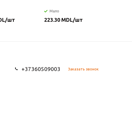
Мало
Мало
DL
/шт
223.30
MDL
/шт
200.21
+37360509003
Заказать звонок