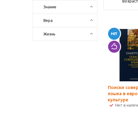
Возраст
Знание
Вера
Жизнь
Поиски сове
языка в евр
культуре
Нет в налич