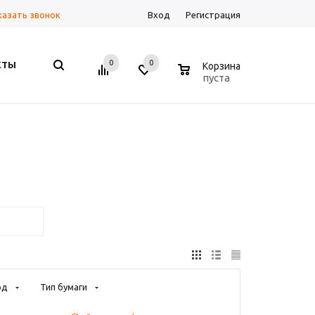
казать звонок
Вход
Регистрация
0
0
0
КТЫ
Корзина
пуста
од
Тип бумаги