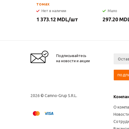
томах
Нет в наличии
Мало
1 373.12
MDL
/шт
297.20
MD
Подписывайтесь
на новости и акции
2026 © Camno-Grup S.R.L.
Компа
О комп
Новост
Сотруд
Ваканси