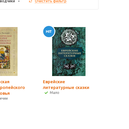
водчики
Очистить фильтр
ская
Еврейские
вропейского
литературные сказки
Мало
овья
личии