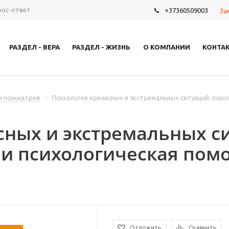
рос-ответ
+37360509003
За
РАЗДЕЛ - ВЕРА
РАЗДЕЛ - ЖИЗНЬ
О КОМПАНИИ
КОНТА
и психиатрия
-
Психология кризисных и экстремальных ситуаций: псих
сных и экстремальных с
 и психологическая пом
Отложить
Сравнить