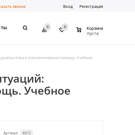
казать звонок
Вход
Регистрация
0
0
0
КТЫ
Корзина
пуста
одиагностика и психологическая помощь. Учебное
итуаций:
ощь. Учебное
Артикул
8072