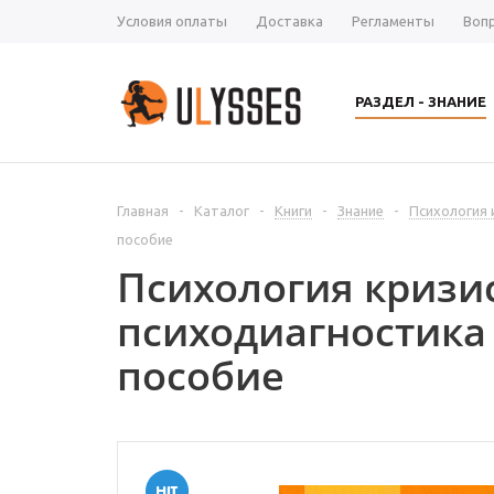
Условия оплаты
Доставка
Регламенты
Воп
РАЗДЕЛ - ЗНАНИЕ
Главная
-
Каталог
-
Книги
-
Знание
-
Психология 
пособие
Психология кризи
психодиагностика
пособие