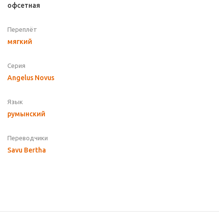
офсетная
Переплёт
мягкий
Серия
Angelus Novus
Язык
румынский
Переводчики
Savu Bertha