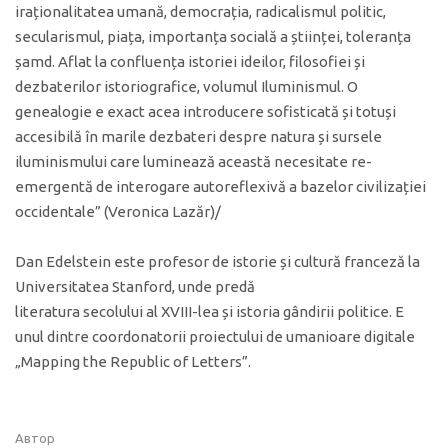
iraționalitatea umană, democrația, radicalismul politic,
secularismul, piața, importanța socială a științei, toleranța
șamd. Aflat la confluența istoriei ideilor, filosofiei și
dezbaterilor istoriografice, volumul Iluminismul. O
genealogie e exact acea introducere sofisticată și totuși
accesibilă în marile dezbateri despre natura și sursele
iluminismului care luminează această necesitate re-
emergentă de interogare autoreflexivă a bazelor civilizației
occidentale” (Veronica Lazăr)/
Dan Edelstein este profesor de istorie și cultură franceză la
Universitatea Stanford, unde predă
literatura secolului al XVIII-lea și istoria gândirii politice. E
unul dintre coordonatorii proiectului de umanioare digitale
„Mapping the Republic of Letters”.
Автор