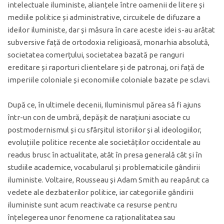
intelectuale iluministe, alianțele între oamenii de litere și
mediile politice și administrative, circuitele de difuzare a
ideilor iluministe, dar și măsura în care aceste idei s-au arătat
subversive față de ortodoxia religioasă, monarhia absolută,
societatea comerțului, societatea bazată pe ranguri
ereditare și raporturi clientelare și de patronaj, ori față de
imperiile coloniale și economiile coloniale bazate pe sclavi.
După ce, în ultimele decenii, Iluminismul părea să fi ajuns
într-un con de umbră, depășit de narațiuni asociate cu
postmodernismul și cu sfârșitul istoriilor și al ideologiilor,
evoluțiile politice recente ale societăților occidentale au
readus brusc în actualitate, atât în presa generală cât și în
studiile academice, vocabularul și problematicile gândirii
iluministe. Voltaire, Rousseau și Adam Smith au reapărut ca
vedete ale dezbaterilor politice, iar categoriile gândirii
iluministe sunt acum reactivate ca resurse pentru
înțelegerea unor fenomene ca raționalitatea sau