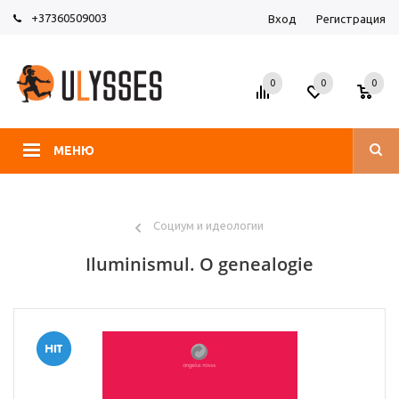
+37360509003
Вход
Регистрация
0
0
0
МЕНЮ
Социум и идеологии
Iluminismul. O genealogie