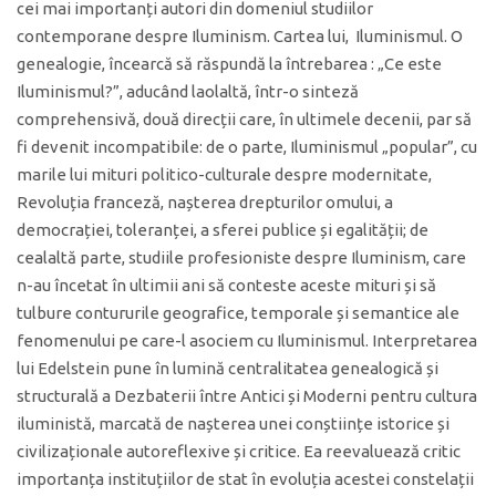
cei mai importanți autori din domeniul studiilor
contemporane despre Iluminism. Cartea lui, Iluminismul. O
genealogie, încearcă să răspundă la întrebarea : „Ce este
Iluminismul?”, aducând laolaltă, într-o sinteză
comprehensivă, două direcții care, în ultimele decenii, par să
fi devenit incompatibile: de o parte, Iluminismul „popular”, cu
marile lui mituri politico-culturale despre modernitate,
Revoluția franceză, nașterea drepturilor omului, a
democrației, toleranței, a sferei publice și egalității; de
cealaltă parte, studiile profesioniste despre Iluminism, care
n-au încetat în ultimii ani să conteste aceste mituri și să
tulbure contururile geografice, temporale și semantice ale
fenomenului pe care-l asociem cu Iluminismul. Interpretarea
lui Edelstein pune în lumină centralitatea genealogică și
structurală a Dezbaterii între Antici și Moderni pentru cultura
iluministă, marcată de nașterea unei conștiințe istorice și
civilizaționale autoreflexive și critice. Ea reevaluează critic
importanța instituțiilor de stat în evoluția acestei constelații