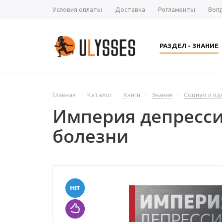
Условия оплаты
Доставка
Регламенты
Воп
РАЗДЕЛ - ЗНАНИЕ
Главная
-
Каталог
-
Книги
-
Знание
-
Социум и ид
Империя депресси
болезни