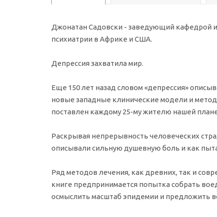
Джонатан Садовски - заведующий кафедрой ист
психиатрии в Африке и США.
Депрессия захватила мир.
Еще 150 лет назад словом «депрессия» описыв
новые западные клинические модели и методы
поставлен каждому 25-му жителю нашей план
Раскрывая непрерывность человеческих страд
описывали сильную душевную боль и как пыта
Ряд методов лечения, как древних, так и сов
книге предпринимается попытка собрать во
осмыслить масштаб эпидемии и предложить в