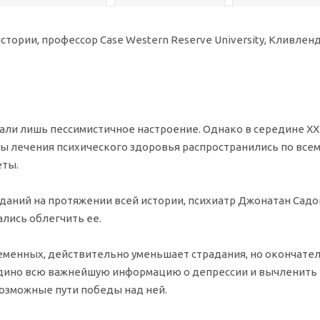
ории, профессор Case Western Reserve University, Кливлен
али лишь пессимистичное настроение. Однако в середине ХХ
 лечения психического здоровья распространились по всему
еты.
аний на протяжении всей истории, психиатр Джонатан Садо
лись облегчить ее.
ременных, действительно уменьшает страдания, но окончате
едино всю важнейшую информацию о депрессии и вычленить
озможные пути победы над ней.