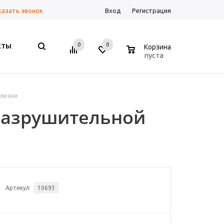
казать звонок
Вход
Регистрация
0
0
0
КТЫ
Корзина
пуста
олезни
разрушительной
Артикул
10693