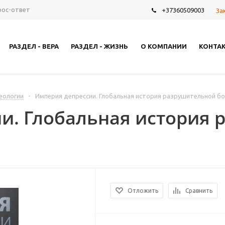
рос-ответ
+37360509003
За
РАЗДЕЛ - ВЕРА
РАЗДЕЛ - ЖИЗНЬ
О КОМПАНИИ
КОНТА
еологии
-
Империя депрессии. Глобальная история разрушительной б
и. Глобальная история 
Отложить
Сравнить