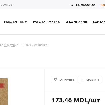
рос-ответ
+37360509003
За
РАЗДЕЛ - ВЕРА
РАЗДЕЛ - ЖИЗНЬ
О КОМПАНИИ
КОНТА
и психиатрия
-
Язык и сознание
Отложить
Сравнить
173.46
MDL
/шт