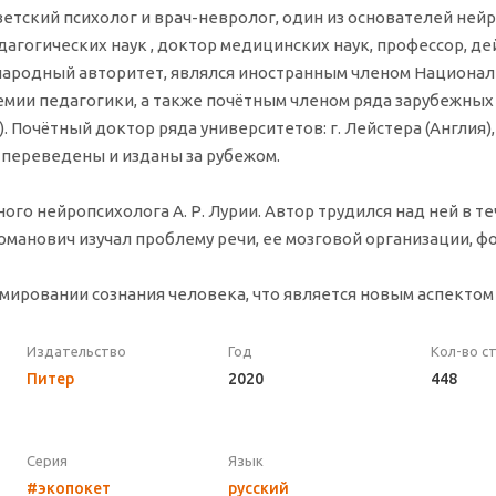
ветский психолог и врач-невролог, один из основателей нейр
дагогических наук , доктор медицинских наук, профессор, 
народный авторитет, являлся иностранным членом Национал
емии педагогики, а также почётным членом ряда зарубежных
). Почётный доктор ряда университетов: г. Лейстера (Англия)
 переведены и изданы за рубежом.
ого нейропсихолога А. Р. Лурии. Автор трудился над ней в те
манович изучал проблему речи, ее мозговой организации, ф
рмировании сознания человека, что является новым аспекто
Издательство
Год
Кол-во с
Питер
2020
448
Серия
Язык
#экопокет
русский