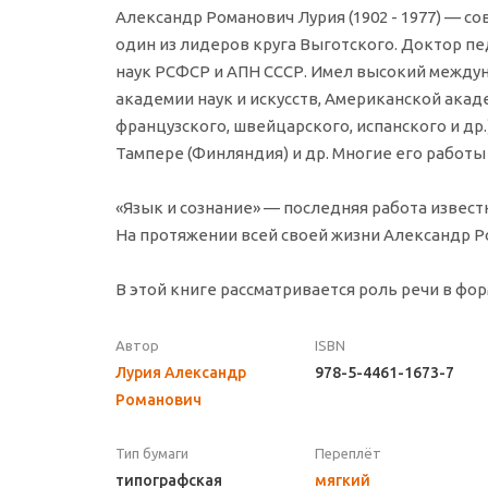
Александр Романович Лурия (1902 - 1977) — со
один из лидеров круга Выготского. Доктор пе
наук РСФСР и АПН СССР. Имел высокий между
академии наук и искусств, Американской акад
французского, швейцарского, испанского и др.
Тампере (Финляндия) и др. Многие его работы
«Язык и сознание» — последняя работа известн
На протяжении всей своей жизни Александр Ро
В этой книге рассматривается роль речи в фо
Автор
ISBN
Лурия Александр
978-5-4461-1673-7
Романович
Тип бумаги
Переплёт
типографская
мягкий