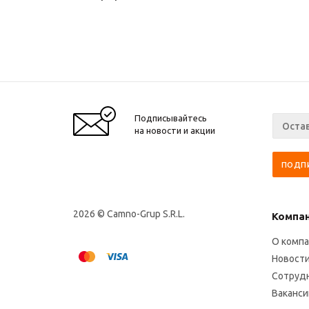
Подписывайтесь
на новости и акции
2026 © Camno-Grup S.R.L.
Компа
О комп
Новост
Сотруд
Ваканси