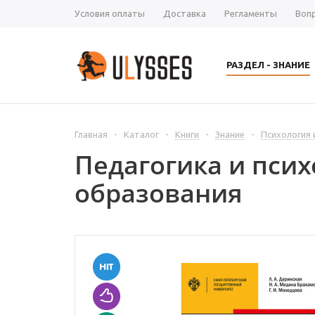
Условия оплаты
Доставка
Регламенты
Воп
РАЗДЕЛ - ЗНАНИЕ
Главная
-
Каталог
-
Книги
-
Знание
-
Психология 
Педагогика и пси
образования