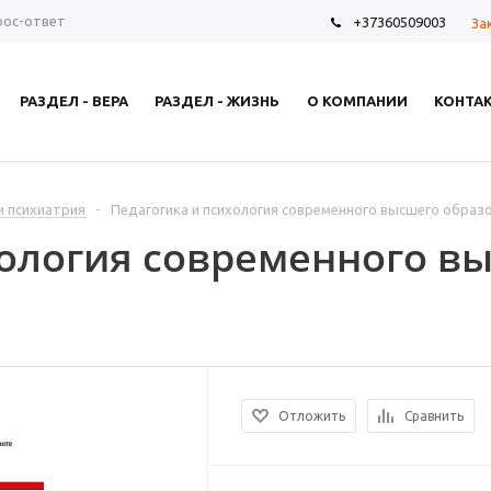
рос-ответ
+37360509003
За
РАЗДЕЛ - ВЕРА
РАЗДЕЛ - ЖИЗНЬ
О КОМПАНИИ
КОНТА
и психиатрия
-
Педагогика и психология современного высшего образ
хология современного в
Отложить
Сравнить