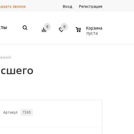
казать звонок
Вход
Регистрация
0
0
0
КТЫ
Корзина
пуста
ования
ысшего
Артикул
7360