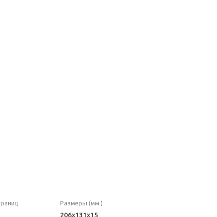
траниц
Размеры (мм.)
206x131x15