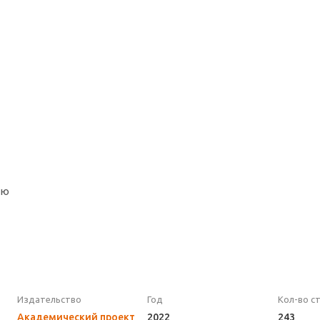
ию
Издательство
Год
Кол-во с
Академический проект
2022
243