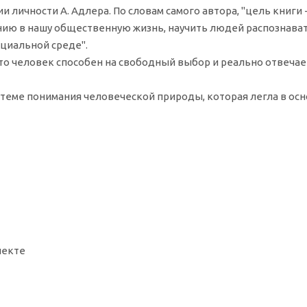
и личности А. Адлера. По словам самого автора, "цель книги
ию в нашу общественную жизнь, научить людей распознавать
оциальной среде".
то человек способен на свободный выбор и реально отвечает 
стеме понимания человеческой природы, которая легла в о
пекте