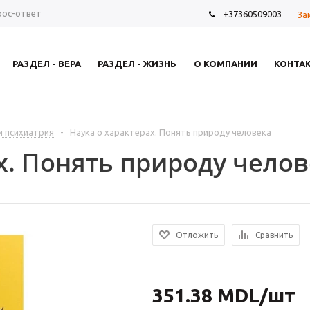
рос-ответ
+37360509003
За
РАЗДЕЛ - ВЕРА
РАЗДЕЛ - ЖИЗНЬ
О КОМПАНИИ
КОНТА
и психиатрия
-
Наука о характерах. Понять природу человека
х. Понять природу чело
Отложить
Сравнить
351.38
MDL
/шт