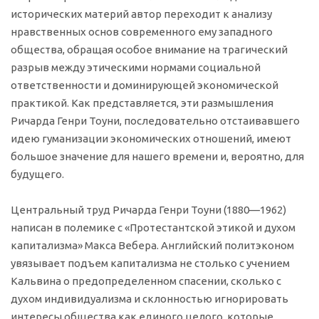
исторических материй автор переходит к анализу
нравственных основ современного ему западного
общества, обращая особое внимание на трагический
разрыв между этическими нормами социальной
ответственности и доминирующей экономической
практикой. Как представляется, эти размышления
Ричарда Генри Тоуни, последовательно отстаивавшего
идею гуманизации экономических отношений, имеют
большое значение для нашего времени и, вероятно, для
будущего.
Центральный труд Ричарда Генри Тоуни (1880—1962)
написан в полемике с «Протестантской этикой и духом
капитализма» Макса Вебера. Английский политэконом
увязывает подъем капитализма не столько с учением
Кальвина о предопределенном спасении, сколько с
духом индивидуализма и склонностью игнорировать
интересы общества как единого целого, которые