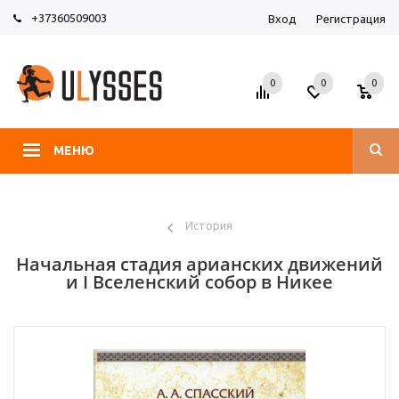
+37360509003
Вход
Регистрация
0
0
0
МЕНЮ
История
Начальная стадия арианских движений
и I Вселенский собор в Никее