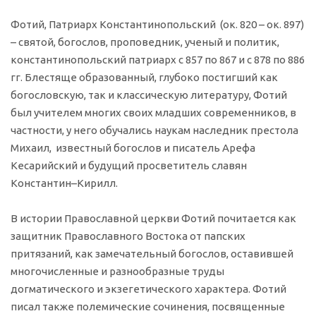
Фотий, Патриарх Константинопольский (ок. 820 – ок. 897)
– святой, богослов, проповедник, ученый и политик,
константинопольский патриарх с 857 по 867 и с 878 по 886
гг. Блестяще образованный, глубоко постигший как
богословскую, так и классическую литературу, Фотий
был учителем многих своих младших современников, в
частности, у него обучались наукам наследник престола
Михаил, известный богослов и писатель Арефа
Кесарийский и будущий просветитель славян
Константин–Кирилл.
В истории Православной церкви Фотий почитается как
защитник Православного Востока от папских
притязаний, как замечательный богослов, оставившей
многочисленные и разнообразные труды
догматического и экзегетического характера. Фотий
писал также полемические сочинения, посвященные