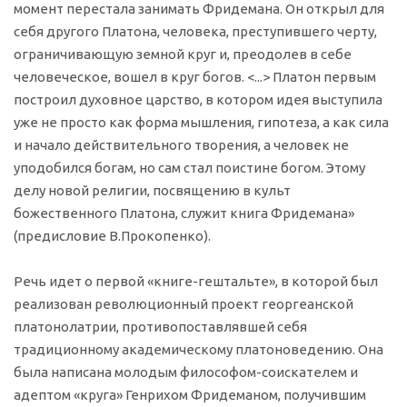
момент перестала занимать Фридемана. Он открыл для
себя другого Платона, человека, преступившего черту,
ограничивающую земной круг и, преодолев в себе
человеческое, вошел в круг богов. <...> Платон первым
построил духовное царство, в котором идея выступила
уже не просто как форма мышления, гипотеза, а как сила
и начало действительного творения, а человек не
уподобился богам, но сам стал поистине богом. Этому
делу новой религии, посвящению в культ
божественного Платона, служит книга Фридемана»
(предисловие В.Прокопенко).
Речь идет о первой «книге-гештальте», в которой был
реализован революционный проект георгеанской
платонолатрии, противопоставлявшей себя
традиционному академическому платоноведению. Она
была написана молодым философом-соискателем и
адептом «круга» Генрихом Фридеманом, получившим