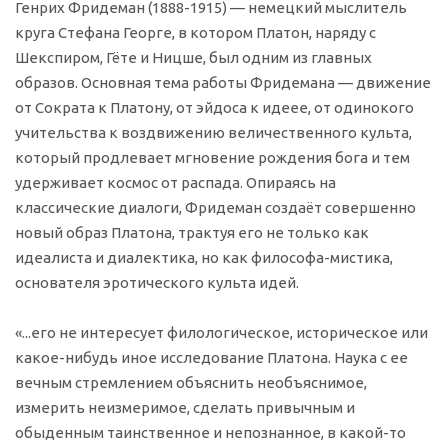
Генрих Фридеман (1888-1915) — немецкий мыслитель
круга Стефана Георге, в котором Платон, наряду с
Шекспиром, Гёте и Ницше, был одним из главных
образов. Основная тема работы Фридемана — движение
от Сократа к Платону, от эйдоса к идеее, от одинокого
учительства к воздвижению величественного культа,
который продлевает мгновение рождения бога и тем
удерживает космос от распада. Опираясь на
классические диалоги, Фридеман создаёт совершенно
новый образ Платона, трактуя его не только как
идеалиста и диалектика, но как философа-мистика,
основателя эротического культа идей.
«...его не интересует филологическое, историческое или
какое-нибудь иное исследование Платона. Наука с ее
вечным стремлением объяснить необъяснимое,
измерить неизмеримое, сделать привычным и
обыденным таинственное и непознанное, в какой-то