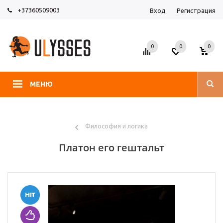
+37360509003
Вход
Регистрация
0
0
0
МЕНЮ
Философия и логика
Платон его гештальт