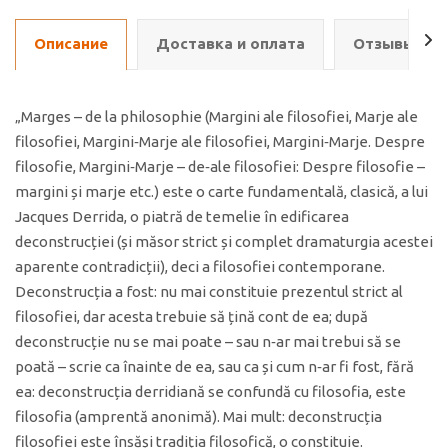
Описание
Доставка и оплата
Отзывы о т
„Marges – de la philosophie (Margini ale filosofiei, Marje ale
filosofiei, Margini‑Marje ale filosofiei, Margini‑Marje. Despre
filosofie, Margini‑Marje – de‑ale filosofiei: Despre filosofie –
margini și marje etc.) este o carte fundamentală, clasică, a lui
Jacques Derrida, o piatră de temelie în edificarea
deconstrucției (și măsor strict și complet dramaturgia acestei
aparente contradicții), deci a filosofiei contemporane.
Deconstrucția a fost: nu mai constituie prezentul strict al
filosofiei, dar acesta trebuie să țină cont de ea; după
deconstrucție nu se mai poate – sau n‑ar mai trebui să se
poată – scrie ca înainte de ea, sau ca și cum n‑ar fi fost, fără
ea: deconstrucția derridiană se confundă cu filosofia, este
filosofia (amprentă anonimă). Mai mult: deconstrucția
filosofiei este însăși tradiția filosofică, o constituie.