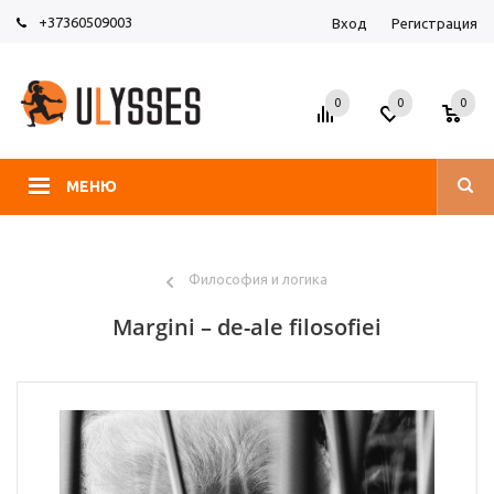
+37360509003
Вход
Регистрация
0
0
0
МЕНЮ
Философия и логика
Margini – de-ale filosofiei