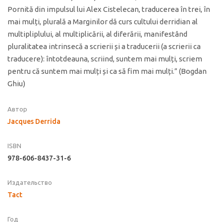
Pornită din impulsul lui Alex Cistelecan, traducerea în trei, în
mai mulți, plurală a Marginilor dă curs cultului derridian al
multipliplului, al multiplicării, al diferării, manifestând
pluralitatea intrinsecă a scrierii și a traducerii (a scrierii ca
traducere): întotdeauna, scriind, suntem mai mulți, scriem
pentru că suntem mai mulți și ca să fim mai mulți.” (Bogdan
Ghiu)
Автор
Jacques Derrida
ISBN
978-606-8437-31-6
Издательство
Tact
Год