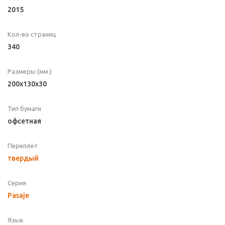
2015
Кол-во страниц
340
Размеры (мм.)
200x130x30
Тип бумаги
офсетная
Переплёт
твердый
Серия
Pasaje
Язык