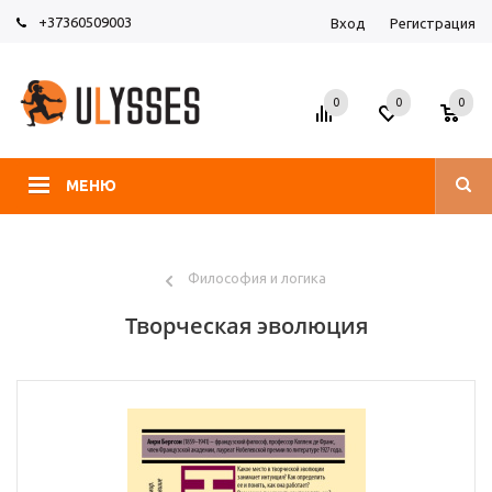
+37360509003
Вход
Регистрация
0
0
0
МЕНЮ
Философия и логика
Творческая эволюция