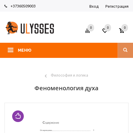
+37360509003
Вход
Регистрация
0
0
0
МЕНЮ
Философия и логика
Феноменология духа