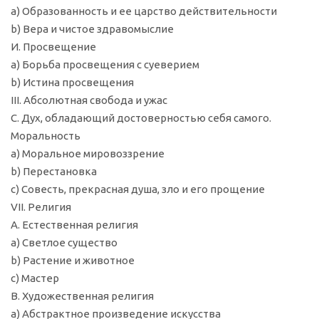
a) Образованность и ее царство действительности
b) Вера и чистое здравомыслие
И. Просвещение
a) Борьба просвещения с суеверием
b) Истина просвещения
III. Абсолютная свобода и ужас
C. Дух, обладающий достоверностью себя самого.
Моральность
a) Моральное мировоззрение
b) Перестановка
c) Совесть, прекрасная душа, зло и его прощение
VII. Религия
A. Естественная религия
a) Светлое существо
b) Растение и животное
c) Мастер
B. Художественная религия
a) Абстрактное произведение искусства