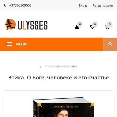
+37360509003
Вход
Регистрация
0
0
0
МЕНЮ
Философия и логика
Этика. О Боге, человеке и его счастье