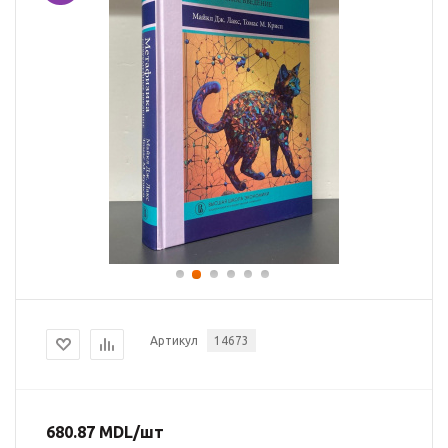
Артикул
14673
680.87
MDL
/шт