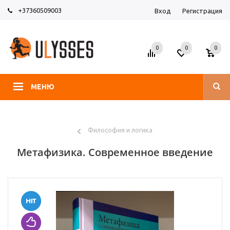
+37360509003
Вход
Регистрация
0
0
0
МЕНЮ
Философия и логика
Метафизика. Современное введение