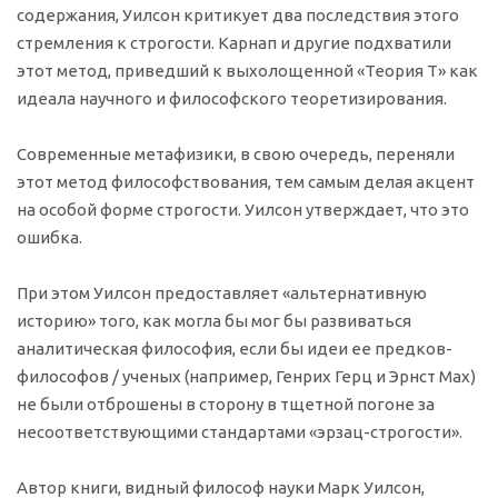
содержания, Уилсон критикует два последствия этого
стремления к строгости. Карнап и другие подхватили
этот метод, приведший к выхолощенной «Теория Т» как
идеала научного и философского теоретизирования.
Современные метафизики, в свою очередь, переняли
этот метод философствования, тем самым делая акцент
на особой форме строгости. Уилсон утверждает, что это
ошибка.
При этом Уилсон предоставляет «альтернативную
историю» того, как могла бы мог бы развиваться
аналитическая философия, если бы идеи ее предков-
философов / ученых (например, Генрих Герц и Эрнст Мах)
не были отброшены в сторону в тщетной погоне за
несоответствующими стандартами «эрзац-строгости».
Автор книги, видный философ науки Марк Уилсон,