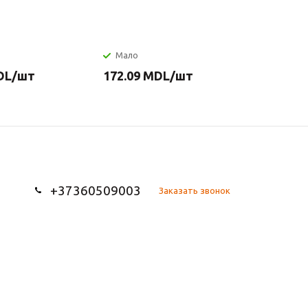
Мало
Мало
DL
/шт
172.09
MDL
/шт
77.31
M
+37360509003
Заказать звонок