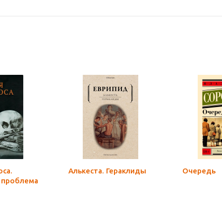
са.
Алькеста. Гераклиды
Очередь
и проблема