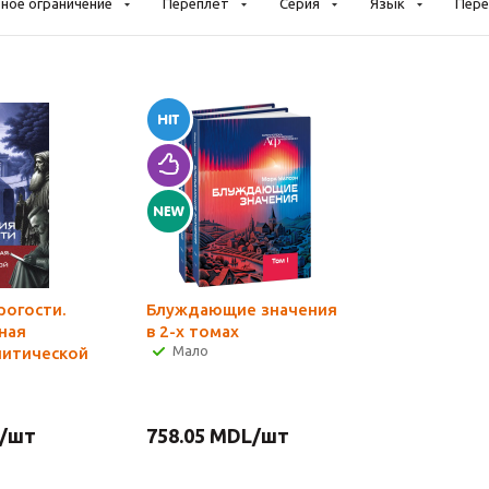
ное ограничение
Переплёт
Серия
Язык
Пере
рогости.
Блуждающие значения
ная
в 2-х томах
Мало
литической
/шт
758.05
MDL
/шт