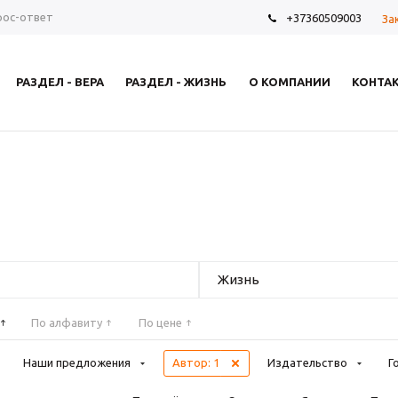
рос-ответ
+37360509003
За
РАЗДЕЛ - ВЕРА
РАЗДЕЛ - ЖИЗНЬ
О КОМПАНИИ
КОНТА
Жизнь
По алфавиту
По цене
Наши предложения
Автор
: 1
Издательство
Г