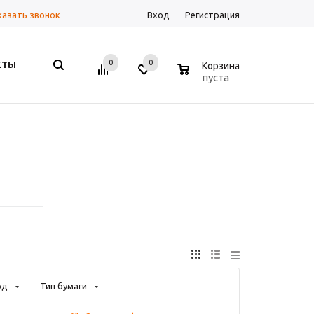
казать звонок
Вход
Регистрация
0
0
0
КТЫ
Корзина
пуста
од
Тип бумаги