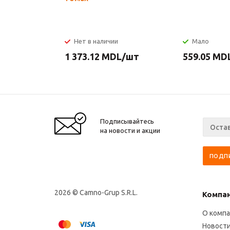
Нет в наличии
Мало
1 373.12
MDL
/шт
559.05
MD
Подписывайтесь
на новости и акции
2026 © Camno-Grup S.R.L.
Компа
О комп
Новост