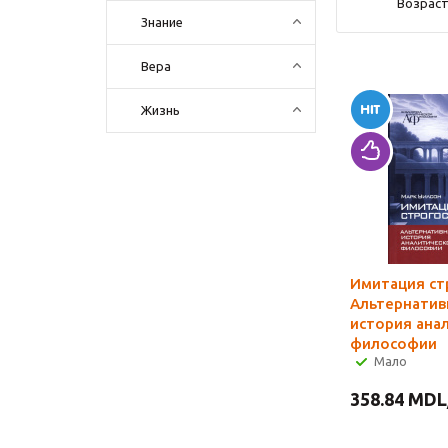
Возраст
Знание
Вера
Жизнь
Имитация ст
Альтернатив
история ана
философии
Мало
358.84
MDL