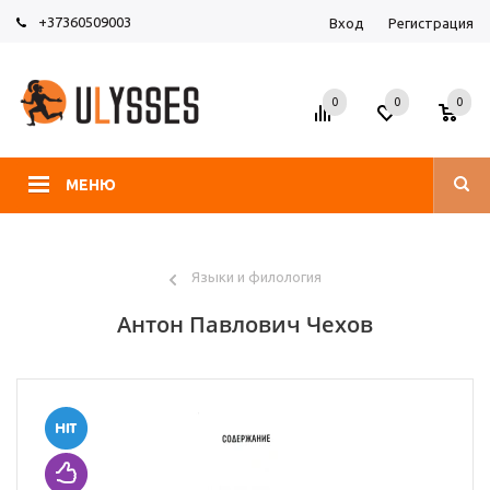
+37360509003
Вход
Регистрация
0
0
0
МЕНЮ
Языки и филология
Антон Павлович Чехов