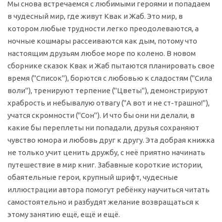
Мы снова встречаемся с любимыми героями и попадаем
в чудесный мир, где живут Квак и Жаб. Это мир, в
котором любые трудности легко преодолеваются, а
ночные кошмары рассеиваются как дым, потому что
настоящим друзьям любое море по колено. В новом
сборнике сказок Квак и Жаб пытаются планировать свое
время ("Список"), борются с любовью к сладостям ("Сила
воли"), тренируют терпение ("Цветы"), демонстрируют
храбрость и небывалую отвагу ("А вот и не ст-трашно!"),
учатся скромности ("Сон"). И что бы они ни делали, в
какие бы переплеты ни попадали, друзья сохраняют
чувство юмора и любовь друг к другу. Эта добрая книжка
не только учит ценить дружбу, с неё приятно начинать
путешествие в мир книг. Забавные короткие истории,
обаятельные герои, крупный шрифт, чудесные
иллюстрации автора помогут ребёнку научиться читать
самостоятельно и разбудят желание возвращаться к
этому занятию ещё, ещё и ещё.