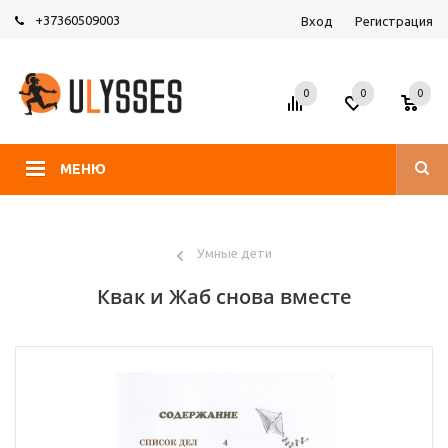
+37360509003
Вход
Регистрация
0
0
0
МЕНЮ
Умные дети
Квак и Жаб снова вместе