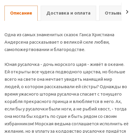
Описание
Доставка и оплата
Отзывы о т
Одна из самых знаменитых сказок Ганса Христиана
Андерсена рассказывает о великой силе любви,
самопожертвовании и благородстве.
Юная русалочка - дочь морского царя - живёт в океане.
Ей открыты все чудеса подводного царства, но больше
всего на свете она мечтает увидеть манящий мир
людей, о котором рассказывали ей сёстры? Однажды во
время ужасного шторма русалочка спасает с тонущего
корабля прекрасного принца и влюбляется в него. Ах,
если бы у русалочки были ноги, а не рыбий хвост, - тогда
она могла бы ходить по суше и быть рядом со своим
избранником! Морская ведьма соглашается исполнить её
желание, но в уплату за колдовство русалочке придётся