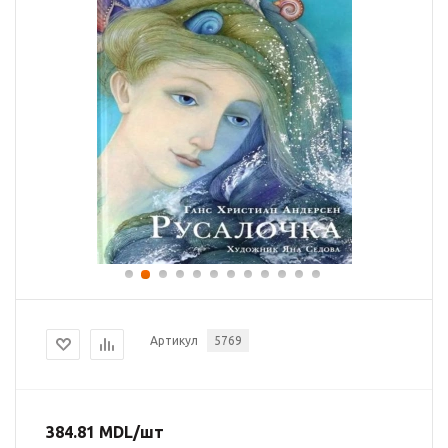
Артикул
5769
384.81
MDL
/шт