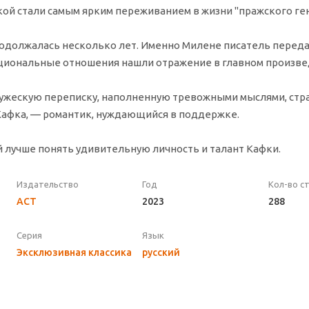
кой стали самым ярким переживанием в жизни "пражского ген
родолжалась несколько лет. Именно Милене писатель переда
моциональные отношения нашли отражение в главном произве
дружескую переписку, наполненную тревожными мыслями, ст
Кафка, — романтик, нуждающийся в поддержке.
лучше понять удивительную личность и талант Кафки.
Издательство
Год
Кол-во с
АСТ
2023
288
Серия
Язык
Эксклюзивная классика
русский