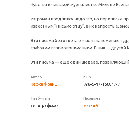
Чувства к чешской журналистке Милене Есенс
Их роман продлился недолго, но переписка п
известным "Письмо отцу", а их непростые, э
Эти письма без ответа отчасти напоминают 
глубоким взаимопониманием. В них — другой 
Эти письма — еще один шедевр, позволяющий 
Автор
ISBN
Кафка Франц
978-5-17-156817-7
Тип бумаги
Переплёт
типографская
мягкий