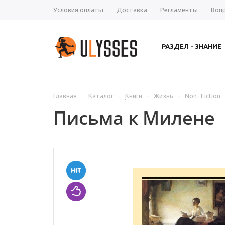
Условия оплаты
Доставка
Регламенты
Воп
РАЗДЕЛ - ЗНАНИЕ
Главная
-
Каталог
-
Книги
-
Жизнь
-
Non- Fiction
Письма к Милене