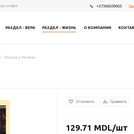
рос-ответ
+37360509003
За
РАЗДЕЛ - ВЕРА
РАЗДЕЛ - ЖИЗНЬ
О КОМПАНИИ
КОНТА
-
Письма к Милене
Отложить
Сравнить
129.71
MDL
/шт