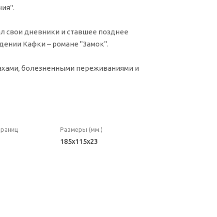
ия".
л свои дневники и ставшее позднее
дении Кафки – романе "Замок".
рахами, болезненными переживаниями и
траниц
Размеры (мм.)
185x115x23