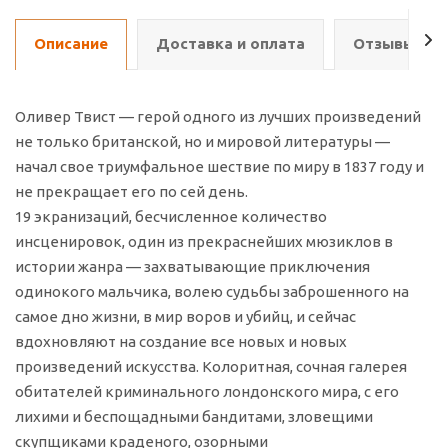
Описание
Доставка и оплата
Отзывы о т
Оливер Твист — герой одного из лучших произведений
не только британской, но и мировой литературы —
начал свое триумфальное шествие по миру в 1837 году и
не прекращает его по сей день.
19 экранизаций, бесчисленное количество
инсценировок, один из прекраснейших мюзиклов в
истории жанра — захватывающие приключения
одинокого мальчика, волею судьбы заброшенного на
самое дно жизни, в мир воров и убийц, и сейчас
вдохновляют на создание все новых и новых
произведений искусства. Колоритная, сочная галерея
обитателей криминального лондонского мира, с его
лихими и беспощадными бандитами, зловещими
скупщиками краденого, озорными