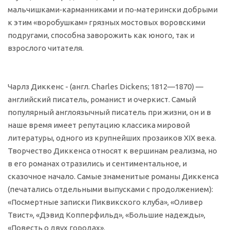
мальчишками‑карманниками и по‑матерински добрыми
к этим «воробушкам» грязных мостовых воровскими
подругами, способна заворожить как юного, так и
взрослого читателя.
Чарлз Диккенс - (англ. Charles Dickens; 1812—1870) —
английский писатель, романист и очеркист. Самый
популярный англоязычный писатель при жизни, он и в
наше время имеет репутацию классика мировой
литературы, одного из крупнейших прозаиков XIX века.
Творчество Диккенса относят к вершинам реализма, но
в его романах отразились и сентиментальное, и
сказочное начало. Самые знаменитые романы Диккенса
(печатались отдельными выпусками с продолжением):
«Посмертные записки Пиквикского клуба», «Оливер
Твист», «Дэвид Копперфильд», «Большие надежды»,
«Повесть о двух городах».