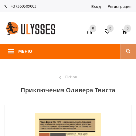
+37360509003
Вход
Регистрация
0
0
0
МЕНЮ
Fiction
Приключения Оливера Твиста