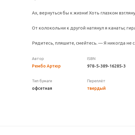
Ах, вернуться бы к жизни! Хоть глазком взгляну
От колокольни к другой натянул я канаты; гир
Рядитесь, пляшите, смейтесь. — Я никогда не
Автор
ISBN
Рембо Артюр
978-5-389-16285-3
Тип бумаги
Переплёт
офсетная
твердый