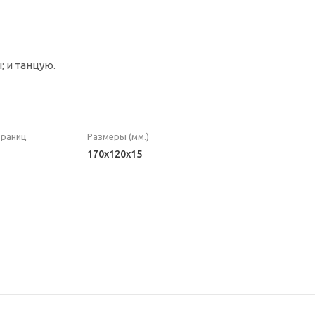
; и танцую.
траниц
Размеры (мм.)
170x120x15