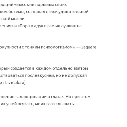
рающий «высокие порывы» своих
вом богемы, создавал стихи удивительной
еской мысли.
ния» и «Пора в аду» в самых лучших на
окупности с тонким психологизмом», — Jaguara
торый создается в каждом отдельно взятом
ствоваться послевкусием, но не допуская
 LiveLib.ru)
лнение галлюцинации в глазах. Но при этом
их ушей осязать, моих глаз слышать.