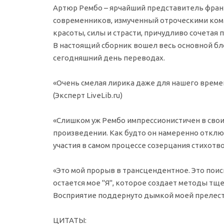
Артюр Рембо – ярчайший представитель фран
современников, измученный отроческими комп
красоты, силы и страсти, причудливо сочетая
В настоящий сборник вошел весь основной бло
сегодняшний день переводах.
«Очень смелая лирика даже для нашего времени
(Эксперт LiveLib.ru)
«Слишком уж Рембо импрессионистичен в своих
произведении. Как будто он намеренно отключ
участия в самом процессе созерцания стихотво
«Это мой прорыв в трансцендентное. Это поис
остается мое "Я", которое создает методы тще
Восприятие поддернуто дымкой моей прелестной 
ЦИТАТЫ: