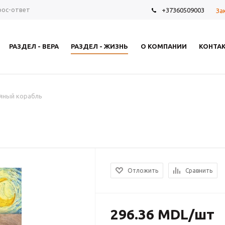
рос-ответ
+37360509003
За
РАЗДЕЛ - ВЕРА
РАЗДЕЛ - ЖИЗНЬ
О КОМПАНИИ
КОНТА
яный корабль
Отложить
Сравнить
296.36
MDL
/шт