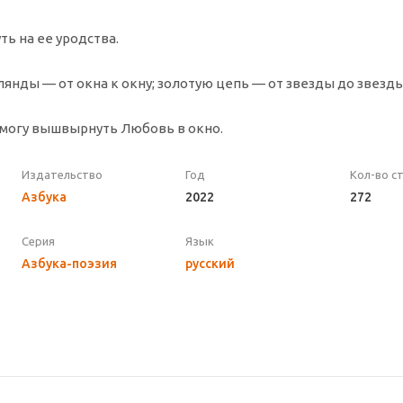
ть на ее уродства.
лянды — от окна к окну; золотую цепь — от звезды до звезды
 смогу вышвырнуть Любовь в окно.
Издательство
Год
Кол-во с
Азбука
2022
272
Серия
Язык
Азбука-поэзия
русский