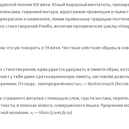
цузской поэзии XIX века. Юный вздорный мечтатель, прези
лексами, тиранией матери, идиотизмом провинции и пьянст
 прекрасное и низменное, ломая привычные традиции поэтич
к стихотворений Рембо, включая прозаические циклы «Озаре
, что уж говорить о 19 веке. Честные хлёсткие образы в сов
 стихотворения, едва удается удержать в памяти образ, ко
ает у тебя даже кратковременную память, заставляя доволь
рением. Отсюда - неопределенность», — doctorcrouch (Эксперт
к страшного веселья с помощью слов, грусти экстаза, перепо
тности, в поисках нового..совершенного языка. Приучение мо
иллюзии...», — lilion (LiveLib.ru)