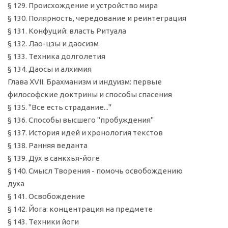
§ 129. Происхождение и устройство мира
§ 130. Полярность, чередование и реинтеграция
§ 131. Конфуций: власть Ритуала
§ 132. Лао-цзы и даосизм
§ 133. Техника долголетия
§ 134. Даосы и алхимия
Глава XVII. Брахманизм и индуизм: первые
философские доктрины и способы спасения
§ 135. "Все есть страдание..."
§ 136. Способы высшего "пробуждения"
§ 137. История идей и хронология текстов
§ 138. Ранняя веданта
§ 139. Дух в санкхья-йоге
§ 140. Смысл Творения - помочь освобождению
духа
§ 141. Освобождение
§ 142. Йога: концентрация на предмете
§ 143. Техники йоги