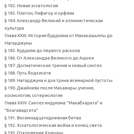
§ 182. Новая эсхатология
§ 183. Платон, Пифагор и орфизм
§ 184. Александр Великий и эллинистическая
культура
Глава XXIII. История буддизма от Махакашьяпы до
Нагарджуны
§ 185. Буддизм до первого раскола
§ 186. От Александра Великого до Ашоки
§ 187. Догматические трения и новый синтез
§ 188. Путь бодхисатв
§ 189. Нагарджуна и доктрина всемирной пустоты
§ 190. Джайнизм после Махавиры: учение,
космология, сотериология
Глава XXIV. Синтез индуизма: "Махабхарата" и
"Бхагавадгита"
§ 191. Восемнадцатидневная битва
§ 192. Эсхатологическая война и конец света
§ 193. Откровение Кришны