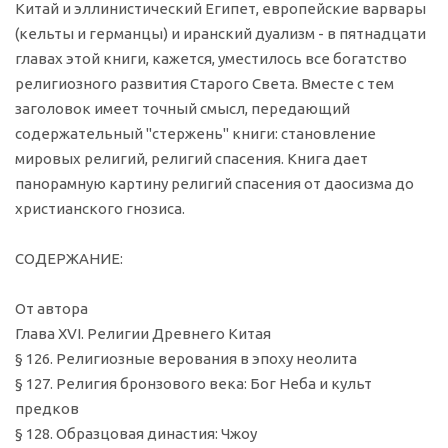
Китай и эллинистический Египет, европейские варвары
(кельты и германцы) и иранский дуализм - в пятнадцати
главах этой книги, кажется, уместилось все богатство
религиозного развития Старого Света. Вместе с тем
заголовок имеет точный смысл, передающий
содержательный "стержень" книги: становление
мировых религий, религий спасения. Книга дает
панорамную картину религий спасения от даосизма до
христианского гнозиса.
СОДЕРЖАНИЕ:
От автора
Глава XVI. Религии Древнего Китая
§ 126. Религиозные верования в эпоху неолита
§ 127. Религия бронзового века: Бог Неба и культ
предков
§ 128. Образцовая династия: Чжоу