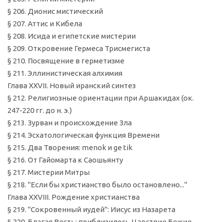
§ 206. Дионис мистический
§ 207. Аттис и Кибела
§ 208. Исида и египетские мистерии
§ 209. Откровение Гермеса Трисмегиста
§ 210. Посвящение в герметизме
§ 211. Эллинистическая алхимия
Глава XXVII. Новый иранский синтез
§ 212. Религиозные ориентации при Аршакидах (ок.
247-220 гг. до н. э.)
§ 213. Зурван и происхождение Зла
§ 214. Эсхатологическая функция Времени
§ 215. Два Творения: menok и ge tik
§ 216. От Гайомарта к Саошьянту
§ 217. Мистерии Митры
§ 218. "Если бы христианство было остановлено..."
Глава XXVIII. Рождение христианства
§ 219. "Сокровенный иудей": Иисус из Назарета
§ 220. Благая Весть: приблизилось Царствие Божие