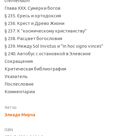
tremendum
Глава XXX. Сумерки богов
§ 235. Ересь и ортодоксия
§ 236. Крест и Древо Жизни
§ 237. К "космическому христианству"
§ 238. Расцвет богословия
§ 239. Между Sol Invictus и "In hoc signo vinces"
§ 240. Автобус с остановкой в Элевсине
Сокращения
Критическая библиография
Указатель
Послесловие
Комментарии
Автор
Элиаде Мирча
ISBN