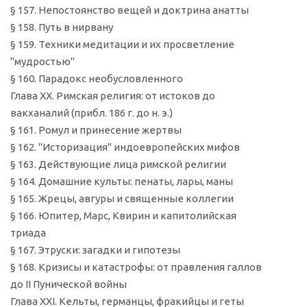
§ 157. Непостоянство вещей и доктрина анатты
§ 158. Путь в нирвану
§ 159. Техники медитации и их просветление
"мудростью"
§ 160. Парадокс необусловленного
Глава XX. Римская религия: от истоков до
вакханалий (прибл. 186 г. до н. э.)
§ 161. Ромул и принесение жертвы
§ 162. "Историзация" индоевропейских мифов
§ 163. Действующие лица римской религии
§ 164. Домашние культы: пенаты, лары, маны
§ 165. Жрецы, авгуры и священные коллегии
§ 166. Юпитер, Марс, Квирин и капитолийская
триада
§ 167. Этруски: загадки и гипотезы
§ 168. Кризисы и катастрофы: от правления галлов
до II Пунической войны
Глава XXI. Кельты, германцы, фракийцы и геты