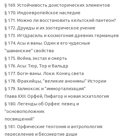
§ 169. Устойчивость доисторических элементов
§ 170. Индоевропейское наследие
§ 171. Можно ли восстановить кельтский пантеон?
§ 172. Друиды и их эзотерическое учение
§ 173. Иггдрасиль и космогония древних германцев
§ 174. Асы и ваны. Один и его чудесные
"шаманские" свойства
§ 175. Война, экстаз и смерть
§ 176. Асы: Тюр, Тор и Бальдр
§ 177. Боги-ваны. Локи. Конец света
§ 178. Фракийцы, "великие анонимы" Истории
§ 179. Залмоксис и "иммортализация"
Глава XXII. Орфей, Пифагор и новая эсхатология
§ 180. Легенды об Орфее: певец и
"основоположник
посвящений"
§ 181. Орфические теогония и антропология:
переселение и бессмертие души