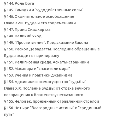
§ 144. Роль Бога
§ 145. Самадхи и "чудодейственные силы"
§ 146. Окончательное освобождение
Глава XVIII. Будда и его современники
§ 147. Принц Сиддхартха
§ 148. Великий Уход
§ 149. "Просветление". Предсказание Закона
§ 150. Раскол Девадатты. Последние обращенные.
Будда входит в паринирвану
§ 151. Религиозная среда. Аскеты-странники
§ 152. Махавира и "спасители мира"
§ 153. Учения и практики джайнизма
§ 154. Адживики и всемогущество "судьбы"
Глава XIX. Послание Будды: от страха вечного
возвращения к блаженству несказанного
§ 155. Человек, пронзенный отравленной стрелой
§ 156. Четыре "благородные истины" и "срединный
путь"