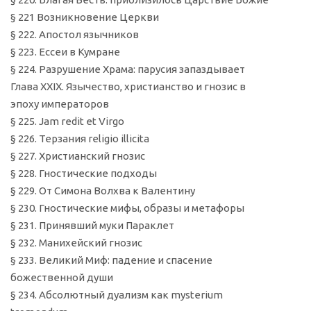
§ 221 Возникновение Церкви
§ 222. Апостол язычников
§ 223. Ессеи в Кумране
§ 224. Разрушение Храма: парусия запаздывает
Глава XXIX. Язычество, христианство и гнозис в
эпоху императоров
§ 225. Jam redit et Virgo
§ 226. Терзания religio illicita
§ 227. Христианский гнозис
§ 228. Гностические подходы
§ 229. От Симона Волхва к Валентину
§ 230. Гностические мифы, образы и метафоры
§ 231. Принявший муки Параклет
§ 232. Манихейский гнозис
§ 233. Великий Миф: падение и спасение
божественной души
§ 234. Абсолютный дуализм как mysterium