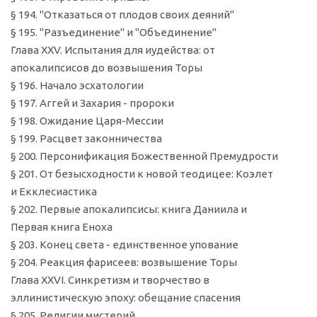
§ 194. "Отказаться от плодов своих деяний"
§ 195. "Разъединение" и "Объединение"
Глава XXV. Испытания для иудейства: от
апокалипсисов до возвышения Торы
§ 196. Начало эсхатологии
§ 197. Аггей и Захария - пророки
§ 198. Ожидание Царя-Мессии
§ 199. Расцвет законничества
§ 200. Персонификация Божественной Премудрости
§ 201. От безысходности к новой теодицее: Коэлет
и Екклесиастика
§ 202. Первые апокалипсисы: книга Даниила и
Первая книга Еноха
§ 203. Конец света - единственное упование
§ 204. Реакция фарисеев: возвышение Торы
Глава XXVI. Синкретизм и творчество в
эллинистическую эпоху: обещание спасения
§ 205. Религии мистерий