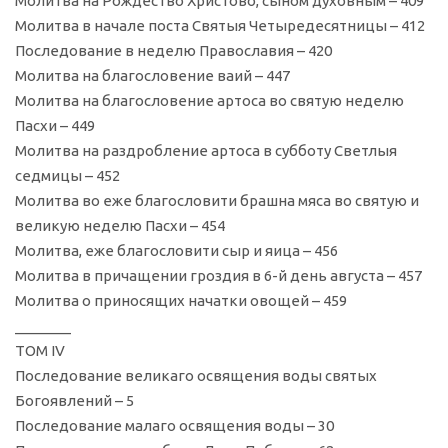
Молитва на Рождество Христово, сыном духовным – 409
Молитва в начале поста Святыя Четыредесятницы – 412
Последование в неделю Православия – 420
Молитва на благословение ваий – 447
Молитва на благословение артоса во святую неделю
Пасхи – 449
Молитва на раздробление артоса в субботу Светлыя
седмицы – 452
Молитва во еже благословити брашна мяса во святую и
великую неделю Пасхи – 454
Молитва, еже благословити сыр и яица – 456
Молитва в причащении гроздия в 6-й день августа – 457
Молитва о приносящих начатки овощей – 459
_______
ТОМ IV
Последование великаго освящения воды святых
Богоявлений – 5
Последование малаго освящения воды – 30