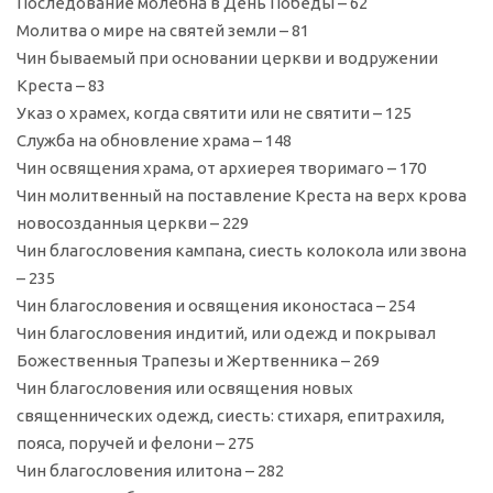
Последование молебна в День Победы – 62
Молитва о мире на святей земли – 81
Чин бываемый при основании церкви и водружении
Креста – 83
Указ о храмех, когда святити или не святити – 125
Служба на обновление храма – 148
Чин освящения храма, от архиерея творимаго – 170
Чин молитвенный на поставление Креста на верх крова
новосозданныя церкви – 229
Чин благословения кампана, сиесть колокола или звона
– 235
Чин благословения и освящения иконостаса – 254
Чин благословения индитий, или одежд и покрывал
Божественныя Трапезы и Жертвенника – 269
Чин благословения или освящения новых
священнических одежд, сиесть: стихаря, епитрахиля,
пояса, поручей и фелони – 275
Чин благословения илитона – 282