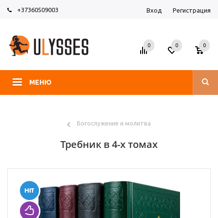
+37360509003
Вход
Регистрация
0
0
0
МЕНЮ
Богослужение и молитва
Требник в 4-х томах