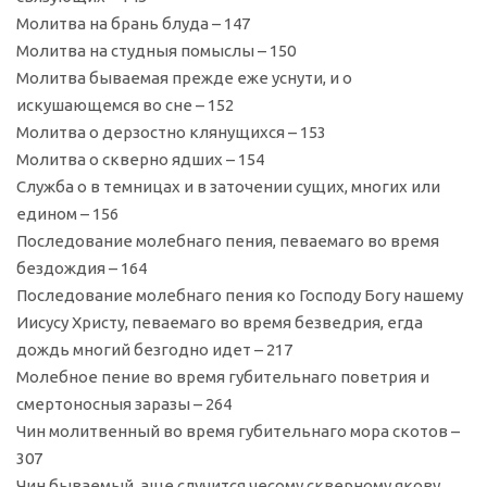
Молитва на брань блуда – 147
Молитва на студныя помыслы – 150
Молитва бываемая прежде еже уснути, и о
искушающемся во сне – 152
Молитва о дерзостно клянущихся – 153
Молитва о скверно ядших – 154
Служба о в темницах и в заточении сущих, многих или
едином – 156
Последование молебнаго пения, певаемаго во время
бездождия – 164
Последование молебнаго пения ко Господу Богу нашему
Иисусу Христу, певаемаго во время безведрия, егда
дождь многий безгодно идет – 217
Молебное пение во время губительнаго поветрия и
смертоносныя заразы – 264
Чин молитвенный во время губительнаго мора скотов –
307
Чин бываемый, аще случится чесому скверному якову