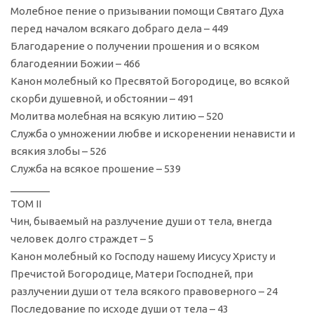
Молебное пение о призывании помощи Святаго Духа
перед началом всякаго добраго дела – 449
Благодарение о получении прошения и о всяком
благодеянии Божии – 466
Канон молебный ко Пресвятой Богородице, во всякой
скорби душевной, и обстоянии – 491
Молитва молебная на всякую литию – 520
Служба о умножении любве и искоренении ненависти и
всякия злобы – 526
Служба на всякое прошение – 539
_______
ТОМ II
Чин, бываемый на разлучение души от тела, внегда
человек долго страждет – 5
Канон молебный ко Господу нашему Иисусу Христу и
Пречистой Богородице, Матери Господней, при
разлучении души от тела всякого правоверного – 24
Последование по исходе души от тела – 43