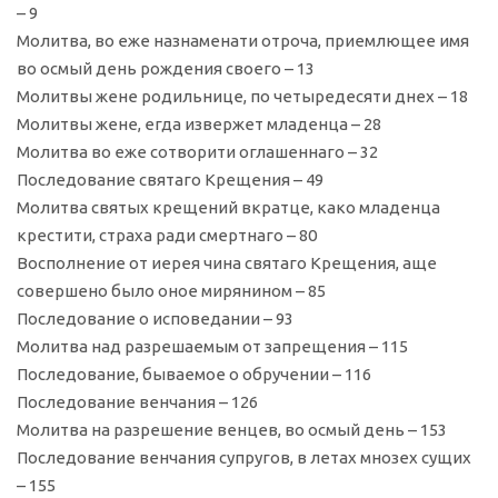
– 9
Молитва, во еже назнаменати отроча, приемлющее имя
во осмый день рождения своего – 13
Молитвы жене родильнице, по четыредесяти днех – 18
Молитвы жене, егда извержет младенца – 28
Молитва во еже сотворити оглашеннаго – 32
Последование святаго Крещения – 49
Молитва святых крещений вкратце, како младенца
крестити, страха ради смертнаго – 80
Восполнение от иерея чина святаго Крещения, аще
совершено было оное мирянином – 85
Последование о исповедании – 93
Молитва над разрешаемым от запрещения – 115
Последование, бываемое о обручении – 116
Последование венчания – 126
Молитва на разрешение венцев, во осмый день – 153
Последование венчания супругов, в летах мнозех сущих
– 155