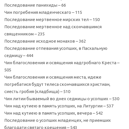
Последование панихиды – 66
Чин погребения младенческаго – 115
Последование мертвенное мирских тел – 150
Последование мертвенное над скончавшимся
священником – 235
Последование исходное монахов – 362
Последование отпевания усопших, в Пасхальную
седмицу – 444
Чин благословения и освящения надгробнаго Креста –
505
Чин благословения и освящения места, идеже
погребатися будут телеса скончавшихся христиан,
сиесть гробия (кладбища) – 510
Чин литии бываемый во днех седмицы о усопших – 530
Чин над кутиею в память усопших, на Литургии – 537
Чин над кутиею в память усопших, вечера – 542
Последование о усопших младенцех, не приемших
благодати святаго крещения – 543