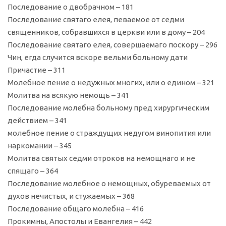
Последование о двобрачном – 181
Последование святаго елея, певаемое от седми
священников, собравшихся в церкви или в дому – 204
Последование святаго елея, совершаемаго поскору – 296
Чин, егда случится вскоре вельми больному дати
Причастие – 311
Молебное пение о недужных многих, или о едином – 321
Молитва на всякую немощь – 341
Последование молебна больному пред хирургическим
действием – 341
молебное пение о страждущих недугом винопития или
наркомании – 345
Молитва святых седми отроков на немощнаго и не
спящаго – 364
Последование молебное о немощных, обуреваемых от
духов нечистых, и стужаемых – 368
Последование общаго молебна – 416
Прокимны, Апостолы и Евангелия – 442