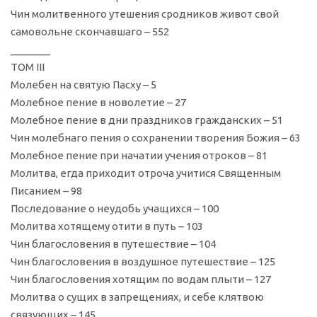
Чин молитвенного утешения сродников живот свой
самовольне скончавшаго – 552
_______
ТОМ III
Молебен на святую Пасху – 5
Молебное пение в новолетие – 27
Молебное пение в дни праздников гражданских – 51
Чин молебнаго пения о сохранении творения Божия – 63
Молебное пение при начатии учения отроков – 81
Молитва, егда приходит отроча учитися Священным
Писанием – 98
Последование о неудобь учащихся – 100
Молитва хотящему отити в путь – 103
Чин благословения в путешествие – 104
Чин благословения в воздушное путешествие – 125
Чин благословения хотящим по водам плыти – 127
Молитва о сущих в запрещениях, и себе клятвою
связующих – 145