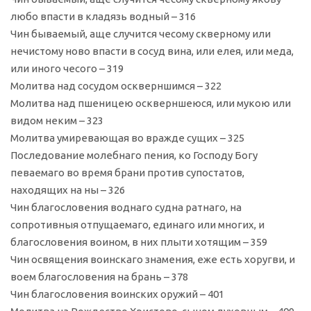
любо впасти в кладязь водный – 316
Чин бываемый, аще случится чесому скверному или
нечистому ново впасти в сосуд вина, или елея, или меда,
или иного чесого – 319
Молитва над сосудом оскверншимся – 322
Молитва над пшеницею оскверншеюся, или мукою или
видом неким – 323
Молитва умиревающая во вражде сущих – 325
Последование молебнаго пения, ко Господу Богу
певаемаго во время брани против супостатов,
находящих на ны – 326
Чин благословения воднаго судна ратнаго, на
сопротивныя отпущаемаго, единаго или многих, и
благословения воином, в них плыти хотящим – 359
Чин освящения воинскаго знамения, еже есть хоругви, и
воем благословения на брань – 378
Чин благословения воинских оружий – 401