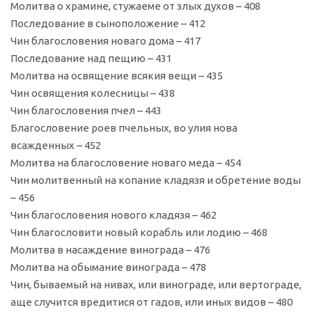
Молитва о храмине, стужаеме от злых духов – 408
Последование в сыноположение – 412
Чин благословения новаго дома – 417
Последование над пещию – 431
Молитва на освящение всякия вещи – 435
Чин освящения колесницы – 438
Чин благословения пчел – 443
Благословение роев пчельных, во улия нова
всажденных – 452
Молитва на благословение новаго меда – 454
Чин молитвенный на копание кладязя и обретение воды
– 456
Чин благословения нового кладязя – 462
Чин благословити новый корабль или лодию – 468
Молитва в насаждение винограда – 476
Молитва на обымание винограда – 478
Чин, бываемый на нивах, или винограде, или вертограде,
аще случится вредитися от гадов, или иных видов – 480