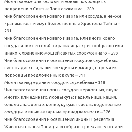
Молитва еже благословити новыя покровцы, к
покровению Святых Таин служащие – 289
Чин благословения новаго кивота или сосуда, в немже
хранимы быти имут Божественные Христовы Тайны –
291
Чин благословения новаго кивота, или иного коего
сосуда, или коего-либо хранилища, крестообразно или
инако к хранению мощей святых сооруженнаго – 299
Чин благословения и освящения сосудов служебных,
сиесть: дискоса, чаши, звездицы и лжицы, с тремя их
покровцы предложенных вкупе – 311
Молитва над единым сосудом служебным – 318
Чин благословения новых сосудов церковных, вкупе
многих или единаго, яковы суть: кадильница, кация,
блюдо анафорное, копие, кукумы, сиесть водоносные
сосудцы, и иные алтарные принадлежности – 326
Чин благословения и освящения иконы Пресвятыя
Живоначальныя Троицы, во образе триех ангелов, или