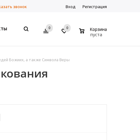
казать звонок
Вход
Регистрация
0
0
0
КТЫ
Корзина
пуста
едей Божиих, а также Символа Веры
лкования