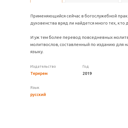
Применяющийся сейчас в богослужебной практ
духовенства вряд ли найдется много тех, кто д
И уж тем более перевод повседневных молитв
молитвослов, составленный по изданию для н
языку.
Издательство
Год
Терирем
2019
Язык
русский