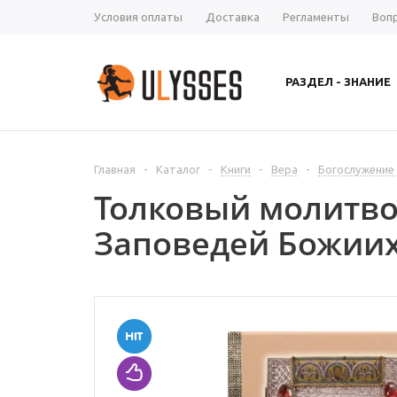
Условия оплаты
Доставка
Регламенты
Воп
РАЗДЕЛ - ЗНАНИЕ
Главная
-
Каталог
-
Книги
-
Вера
-
Богослужение
Толковый молитво
Заповедей Божиих