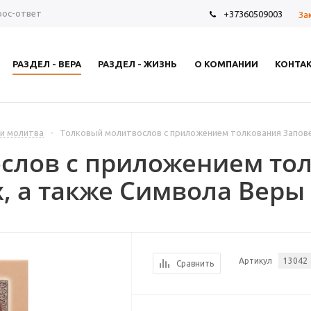
рос-ответ
+37360509003
За
РАЗДЕЛ - ВЕРА
РАЗДЕЛ - ЖИЗНЬ
О КОМПАНИИ
КОНТА
 и молитва
-
Толковый молитвослов с приложением толкования Запов
слов с приложением то
, а также Символа Веры
Артикул
13042
Сравнить