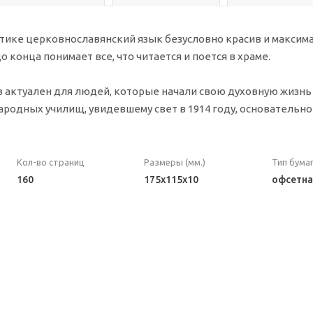
ике церковнославянский язык безусловно красив и максима
о конца понимает все, что читается и поется в храме.
 актуален для людей, которые начали свою духовную жизнь
ародных училищ, увидевшему свет в 1914 году, основательн
Кол-во страниц
Размеры (мм.)
Тип бума
160
175х115х10
офсетна