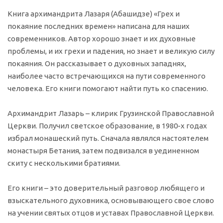
Книга архимандрита Лазаря (Абашидзе) «Грех и
покаяние последних времен» написана для наших
современников. Автор хорошо знает и их духовные
проблемы, и их грехи и падения, но знает и великую силу
покаяния. Он рассказывает о духовных западнях,
наиболее часто встречающихся на пути современного
человека. Его книги помогают найти путь ко спасению.
Архимандрит Лазарь – клирик Грузинской Православной
Церкви. Получил светское образование, в 1980-х годах
избрал монашеский путь. Сначала являлся настоятелем
монастыря Бетания, затем подвизался в уединенном
скиту с несколькими братиями.
Его книги – это доверительный разговор любящего и
взыскательного духовника, основывающего свое слово
на учении святых отцов и уставах Православной Церкви.