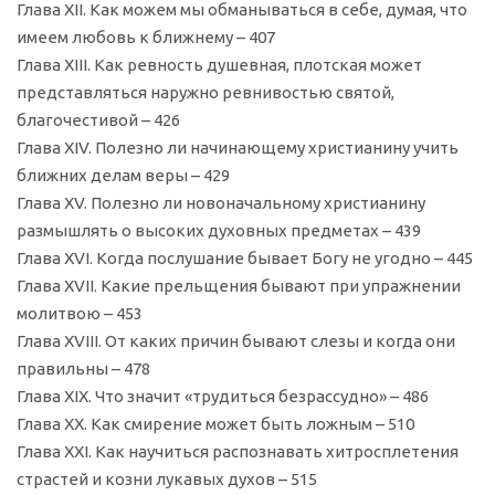
Глава XII. Как можем мы обманываться в себе, думая, что
имеем любовь к ближнему – 407
Глава XIII. Как ревность душевная, плотская может
представляться наружно ревнивостью святой,
благочестивой – 426
Глава XIV. Полезно ли начинающему христианину учить
ближних делам веры – 429
Глава XV. Полезно ли новоначальному христианину
размышлять о высоких духовных предметах – 439
Глава XVI. Когда послушание бывает Богу не угодно – 445
Глава XVII. Какие прельщения бывают при упражнении
молитвою – 453
Глава XVIII. От каких причин бывают слезы и когда они
правильны – 478
Глава XIX. Что значит «трудиться безрассудно» – 486
Глава XX. Как смирение может быть ложным – 510
Глава XXI. Как научиться распознавать хитросплетения
страстей и козни лукавых духов – 515