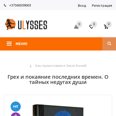
+37360509003
Вход
Регистрация
0
0
0
МЕНЮ
Азы православия и Закон Божий
Грех и покаяние последних времен. О
тайных недугах души