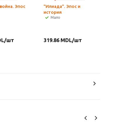
война. Эпос
"Илиада". Эпос и
история
Мало
L
/шт
319.86
MDL
/шт