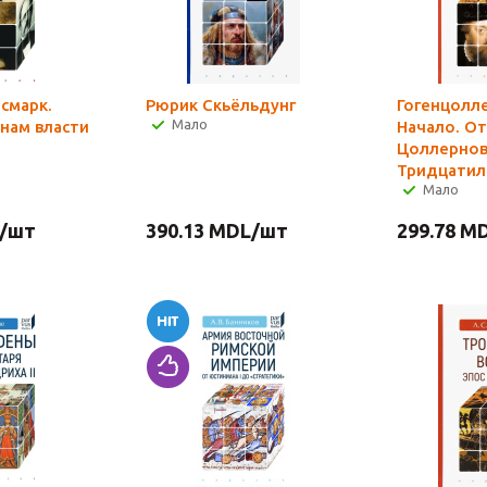
смарк.
Рюрик Скьёльдунг
Гогенцолл
Мало
инам власти
Начало. О
Цоллернов
Тридцатил
Мало
/шт
390.13
MDL
/шт
299.78
MD