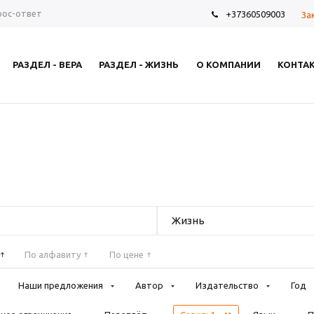
рос-ответ
+37360509003
За
РАЗДЕЛ - ВЕРА
РАЗДЕЛ - ЖИЗНЬ
О КОМПАНИИ
КОНТА
Жизнь
По алфавиту
По цене
Наши предложения
Автор
Издательство
Год