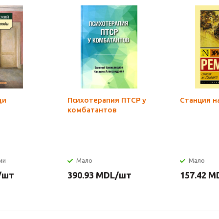
ди
Психотерапия ПТСР у
Станция н
комбатантов
ии
Мало
Мало
/шт
390.93
MDL
/шт
157.42
M