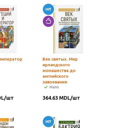
 император
Век святых. Мир
ирландского
монашества до
английского
завоевания
Мало
L
/шт
364.63
MDL
/шт