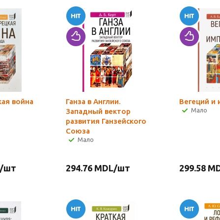
кая война
Ганза в Англии.
Вегеций и
Мало
Западный вектор
развития Ганзейского
Союза
Мало
/шт
294.76
MDL
/шт
299.58
MD