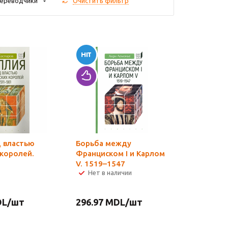
ереводчики
Очистить фильтр
д властью
Борьба между
 королей.
Франциском I и Карлом
V. 1519–1547
Нет в наличии
L
/шт
296.97
MDL
/шт