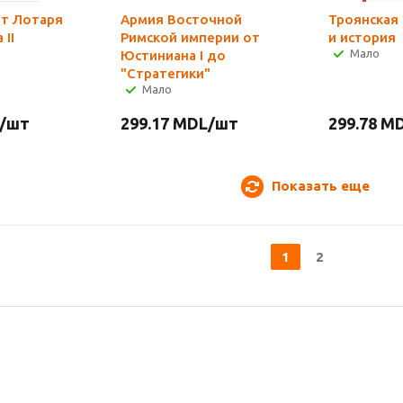
т Лотаря
Армия Восточной
Троянская 
II
Римской империи от
и история
Мало
Юстиниана I до
"Стратегики"
Мало
/шт
299.17
MDL
/шт
299.78
MD
Показать еще
1
2