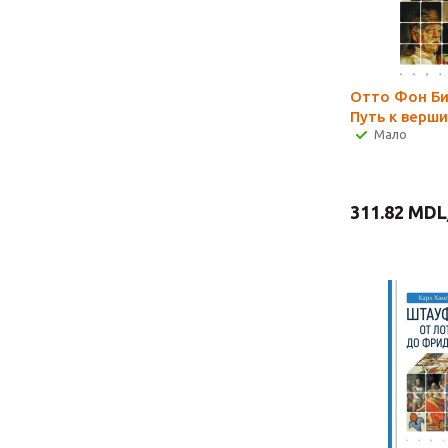
Отто Фон Би
Путь к верш
Мало
311.82
MDL