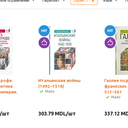
ное ограничение
Переплёт
Серия
: 1
Язык
П
трофе.
Итальянские войны
Галлия по
итика
(1492–1518)
франкских
Мало
империи.
511–561
Мало
/шт
303.79
MDL
/шт
337.12
MD