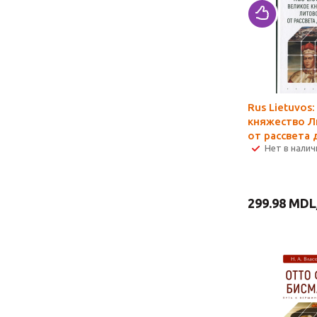
Rus Lietuvos
княжество Л
от рассвета 
Нет в налич
299.98
MDL