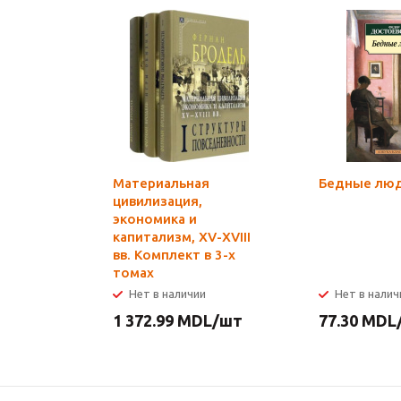
Материальная
Бедные лю
цивилизация,
экономика и
капитализм, XV-XVIII
вв. Комплект в 3-х
томах
Нет в наличии
Нет в налич
1 372.99
MDL
/шт
77.30
MDL