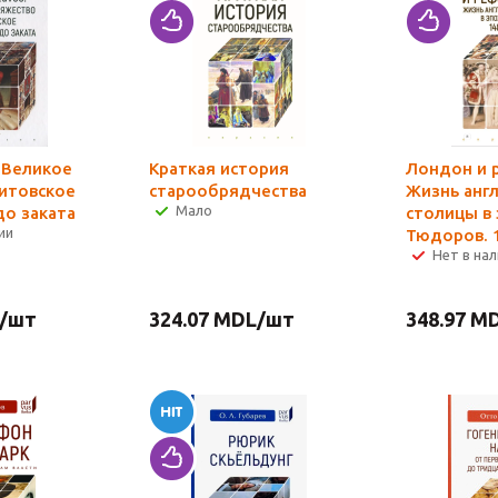
: Великое
Краткая история
Лондон и 
итовское
старообрядчества
Жизнь анг
Мало
до заката
столицы в 
ии
Тюдоров. 
Нет в на
/шт
324.07
MDL
/шт
348.97
MD