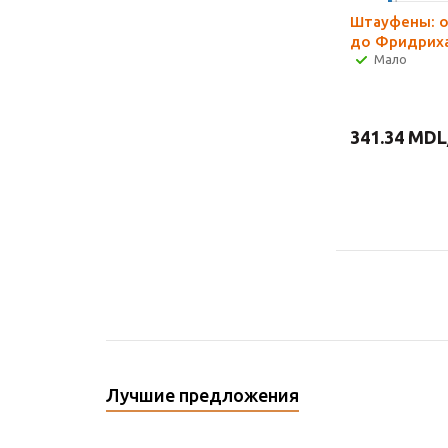
Штауфены: о
до Фридриха 
Мало
341.34
MDL
Лучшие предложения