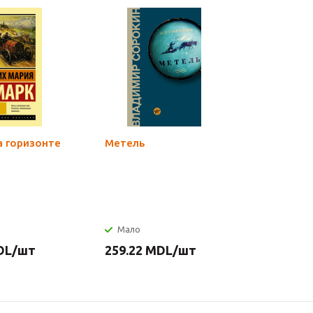
а горизонте
Метель
День оп
Мало
Мало
DL
/шт
259.22
MDL
/шт
487.51