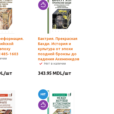
реформация.
Бактрия. Прекрасная
лийской
Бахди. История и
эпоху
культура от эпохи
1485-1603
поздней бронзы до
личии
падения Ахеменидов
Нет в наличии
L
/шт
343.95
MDL
/шт