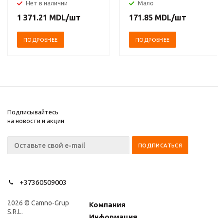
экономика и
Нет в наличии
Мало
капитализм, XV-XVIII
1 371.21
MDL
/шт
171.85
MDL
/шт
вв. Комплект в 3-х
томах
ПОДРОБНЕЕ
ПОДРОБНЕЕ
Подписывайтесь
на новости и акции
+37360509003
2026 © Camno-Grup
Компания
S.R.L.
Информация