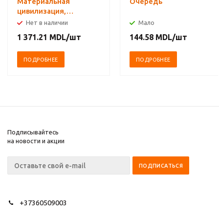
Материальная
Очередь
цивилизация,
экономика и
Нет в наличии
Мало
капитализм, XV-XVIII
1 371.21
MDL
/шт
144.58
MDL
/шт
вв. Комплект в 3-х
томах
ПОДРОБНЕЕ
ПОДРОБНЕЕ
Подписывайтесь
на новости и акции
+37360509003