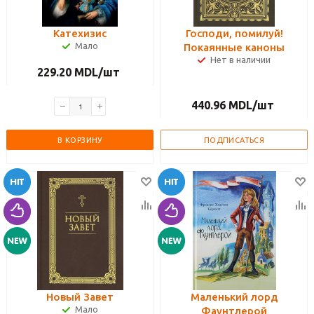
Катехизис
Господи, помилуй!
Мало
Покаянные каноны
Нет в наличии
229.20
MDL
/шт
440.96
MDL
/шт
В КОРЗИНУ
ПОДПИСАТЬСЯ
Новый Завет
Маленький лорд
Мало
Фаунтлерой