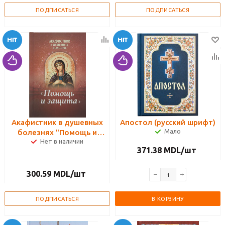
ПОДПИСАТЬСЯ
ПОДПИСАТЬСЯ
Акафистник в душевных
Апостол (русский шрифт)
Мало
болезнях "Помощь и
Нет в наличии
защита"
371.38
MDL
/шт
300.59
MDL
/шт
ПОДПИСАТЬСЯ
В КОРЗИНУ