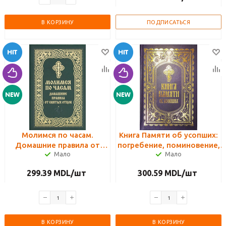
В КОРЗИНУ
ПОДПИСАТЬСЯ
Молимся по часам.
Книга Памяти об усопших:
Домашние правила от
погребение, поминовение,
Мало
Мало
святых отцов. Карманный
родительские субботы
формат
299.39
MDL
/шт
300.59
MDL
/шт
В КОРЗИНУ
В КОРЗИНУ