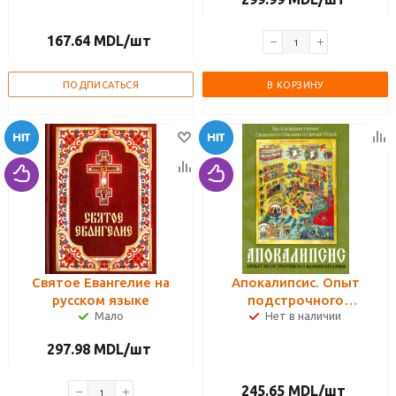
шрифт
167.64
MDL
/шт
ПОДПИСАТЬСЯ
В КОРЗИНУ
Святое Евангелие на
Апокалипсис. Опыт
русском языке
подстрочного
Мало
Нет в наличии
комментария (на
основании учения
297.98
MDL
/шт
Священного Писания и
Святых Отцов)
245.65
MDL
/шт