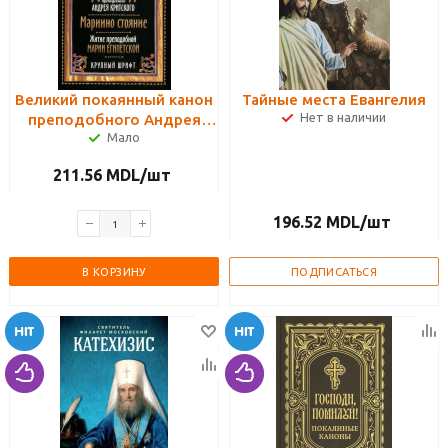
Великий покаянный канон
Тайные места Евангелия
Нет в наличии
преподобного Андрея
Мало
Критского. Мариино
стояние. Житие
211.56
MDL
/шт
преподобной Марии
Египетской
196.52
MDL
/шт
В КОРЗИНУ
ПОДПИСАТЬСЯ