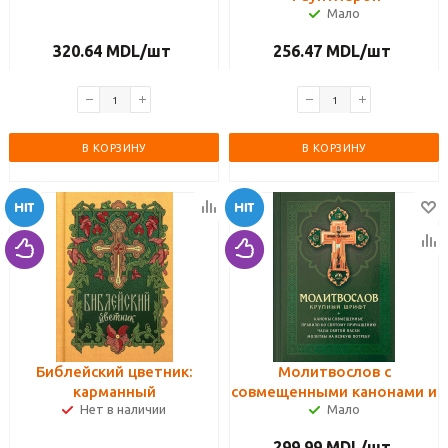
Мало
320.64
MDL
/шт
256.47
MDL
/шт
В КОРЗИНУ
В КОРЗИНУ
Библейский цветник:
Молитвослов с
карманный
совмещенными канонами и
Нет в наличии
Мало
правилом ко Святому
Причащению. Крупный
299.99
MDL
/шт