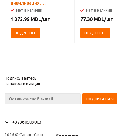
цивилизация,
экономика и
Нет в наличии
Нет в наличии
капитализм, XV-XVIII
1 372.99
MDL
/шт
77.30
MDL
/шт
вв. Комплект в 3-х
томах
ПОДРОБНЕЕ
ПОДРОБНЕЕ
Подписывайтесь
на новости и акции
+37360509003
2026 © Camno-Grup
Компания