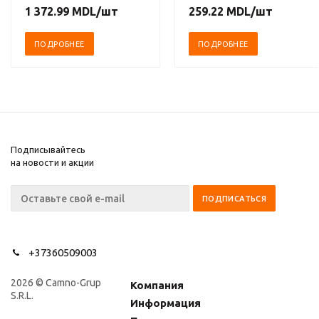
капитализм, XV-XVIII
1 372.99
MDL
/шт
259.22
MDL
/шт
вв. Комплект в 3-х
томах
ПОДРОБНЕЕ
ПОДРОБНЕЕ
Подписывайтесь
на новости и акции
+37360509003
2026 © Camno-Grup
Компания
S.R.L.
Информация