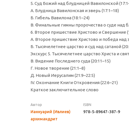
5. Суд Божий над блудницей Вавилонской (17:1–
А. Блудница Вавилонская и зверь (17:1–18)
Б. Гибель Вавилона (18:1–24)
В. Финальные гимны пророчества о суде над б
6. Второе пришествие Христово и Свершение (1
А. Второе пришествие Христово и победа над зв
Б. Тысячелетнее царство и суд над сатаной (20:
Экскурс 5. Тысячелетнее царство Христа и свя
В. Видение Последнего суда (20:11–15)
Г. Новое творение (21:1–8)
Д. Новый Иерусалим (21:9–22:5)
IV. Окончание Книги Откровения (22:6–21)
Краткое заключительное слово
Автор
ISBN
Ианнуарий (Ивлиев)
978-5-89647-387-9
архимандрит