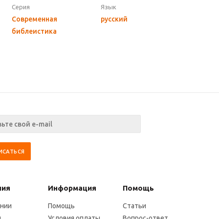
Серия
Язык
Современная
русский
библеистика
ния
Информация
Помощь
ании
Помощь
Статьи
и
Условия оплаты
Вопрос-ответ