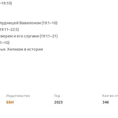
19:10)
лудницей Вавилоном (19:1–10)
9:11–22:5)
ерем и его слугами (19:11–21)
1–10)
тых. Хилиазм в истории
Издательство
Год
Кол-во с
ББИ
2023
346