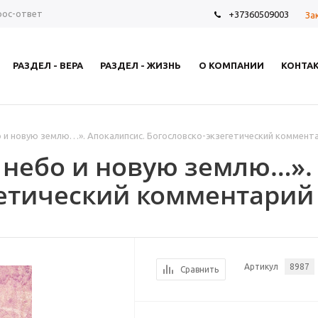
рос-ответ
+37360509003
За
РАЗДЕЛ - ВЕРА
РАЗДЕЛ - ЖИЗНЬ
О КОМПАНИИ
КОНТА
о и новую землю…». Апокалипсис. Богословско-экзегетический коммент
 небо и новую землю…».
гетический комментарий
Артикул
8987
Сравнить