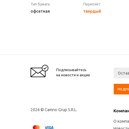
Тип бумаги
Переплёт
офсетная
твердый
Подписывайтесь
на новости и акции
2026 © Camno-Grup S.R.L.
Компа
О комп
Новост