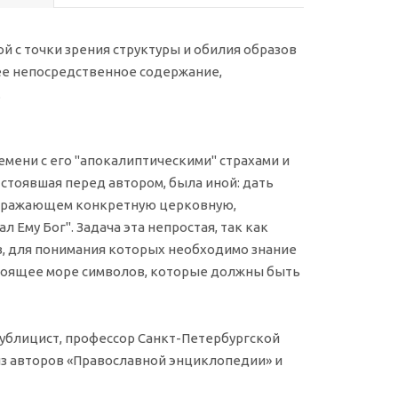
 с точки зрения структуры и обилия образов
 ее непосредственное содержание,
.
мени с его "апокалиптическими" страхами и
 стоявшая перед автором, была иной: дать
 отражающем конкретную церковную,
 Ему Бог". Задача эта непростая, так как
ов, для понимания которых необходимо знание
астоящее море символов, которые должны быть
 публицист, профессор Санкт-Петербургской
из авторов «Православной энциклопедии» и