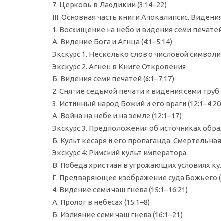
7. Церковь в Лаодикии (3:14–22)
III. Основная часть книги Апокалипсис. Видения 
1. Восхищение на небо и видения семи печатей 
А. Видение Бога и Агнца (4:1–5:14)
Экскурс 1. Несколько слов о числовой символ
Экскурс 2. Агнец в Книге Откровения
Б. Видения семи печатей (6:1–7:17)
2. Снятие седьмой печати и видения семи труб (
3. Истинный народ Божий и его враги (12:1–4:20
А. Война на небе и на земле (12:1–17)
Экскурс 3. Предположения об источниках образ
Б. Культ кесаря и его пропаганда. Смертельная
Экскурс 4: Римский культ императора
В. Победа христиан в угрожающих условиях кул
Г. Предваряющее изображение суда Божьего (1
4. Видение семи чаш гнева (15:1–16:21)
А. Пролог в небесах (15:1–8)
Б. Излияние семи чаш гнева (16:1–21)