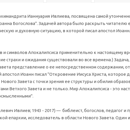
рхимандрита Ианнуария Ивлиева, посвящена самой утонченной
Иоанна Богослова". Задачей автора было раскрыть читателю
скую и духовную ситуацию, в которой писал апостол Иоанн
ов и символов Апокалипсиса применительно к настоящему вре
ие страхи и ожидания существовали во все времена.) Задача,
Завета представление о ее непосредственном содержании,
апостол Иоанн писал "Откровение Иисуса Христа, которое дал
а Нового Завета с точки зрения ее структуры и обилия образ
гами Ветхого Завета и не только. Мир Апокалипсиса - это н
еосмысленными".
евич Ивлиев; 1943 - 2017) — библеист, богослов, педагог и
кой епархии, исследователь в области Нового Завета. Один 