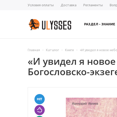
Условия оплаты
Доставка
Регламенты
Воп
РАЗДЕЛ - ЗНАНИЕ
Главная
-
Каталог
-
Книги
-
«И увидел я новое неб
«И увидел я новое
Богословско-экзе