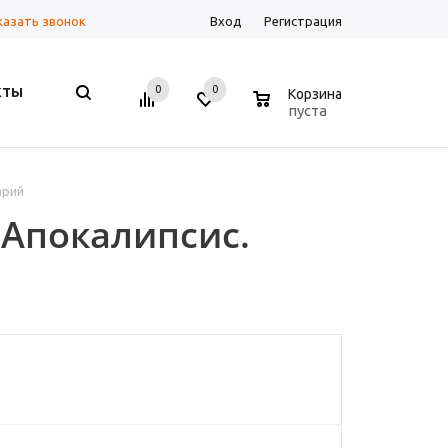
казать звонок
Вход
Регистрация
0
0
0
КТЫ
Корзина
пуста
арий
 Апокалипсис.