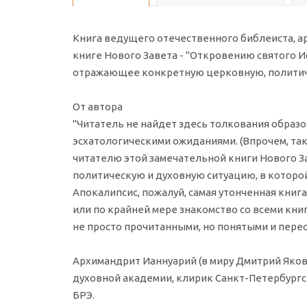
Книга ведущего отечественного библеиста, а
книге Нового Завета - "Откровению святого 
отражающее конкретную церковную, политиче
От автора
"Читатель не найдет здесь толкования образ
эсхатологическими ожиданиями. (Впрочем, так
читателю этой замечательной книги Нового 
политическую и духовную ситуацию, в которой 
Апокалипсис, пожалуй, самая утонченная книг
или по крайней мере знакомство со всеми кни
не просто прочитанными, но понятыми и пер
Архимандрит Ианнуарий (в миру Дмитрий Яковл
духовной академии, клирик Санкт-Петербургс
БРЭ.