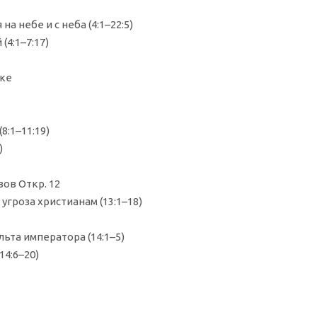
на небе и с неба (4:1–22:5)
(4:1–7:17)
ике
8:1–11:19)
)
ов Откр. 12
 угроза христианам (13:1–18)
ьта императора (14:1–5)
4:6–20)