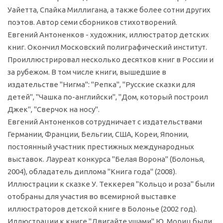
Уайетта, Спайка Миллигана, а также более сотни других
поэтов. Автор семи сборников стихотворений.
Евгений Антоненков - художник, иллюстратор детских
книг. Окончил Московский полиграфический институт.
Проиллюстрировал несколько десятков книг в России и
за рубежом. В том числе книги, вышедшие в
издательстве "Нигма": "Репка", "Русские сказки для
детей", "Чашка по-английски", "Дом, который построил
Джек", "Сверчок на носу".
Евгений Антоненков сотрудничает с издательствами
Германии, Франции, Бельгии, США, Кореи, Японии,
постоянный участник престижных международных
выставок. Лауреат конкурса "Белая Ворона" (Болонья,
2004), обладатель диплома "Книга года" (2008).
Иллюстрации к сказке У. Теккерея "Кольцо и роза" были
отобраны для участия во всемирной выставке
иллюстраторов детской книге в Болонье (2002 год).
Иллюстрации к книге "Двигайте ушами" Ю. Мориц были