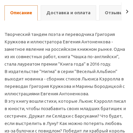
Описание
Доставка и оплата
Отзывы о т
Творческий тандем поэта и переводчика Григория
Кружкова и иллюстратора Евгения Антоненкова -
заметное явление на российском книжном рынке. Одна
из их совместных работ, книга "Чашка по-английски",
стала лауреатом премии "Книга года" в 2016 году.
В издательстве "Нигма" в серии "Веселый Альбион"
выходит новинка - сборник стихов Льюиса Кэрролла в
переводах Григория Кружкова и Марины Бородицкой с
иллюстрациями Евгения Антоненкова.
В эту книгу вошли стихи, которые Льюис Кэрролл писал
в юности, чтобы позабавить своих младших братишек и
сестричек. Дружат ли Селёдки с Барсуками? Что будет,
если выстрелить в Луну? Как можно потерять любовь
из-за булочки с повидлом? Победит ли храбрый король