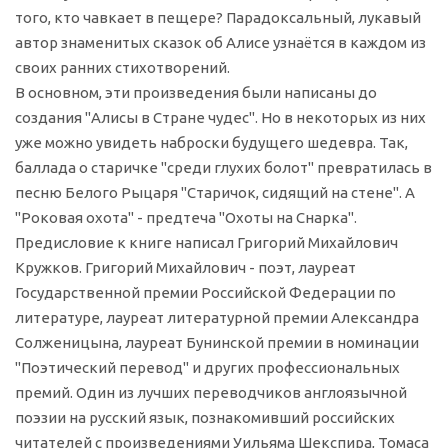
того, кто чавкает в пещере? Парадоксальный, лукавый
автор знаменитых сказок об Алисе узнаётся в каждом из
своих ранних стихотворений.
В основном, эти произведения были написаны до
создания "Алисы в Стране чудес". Но в некоторых из них
уже можно увидеть наброски будущего шедевра. Так,
баллада о старичке "среди глухих болот" превратилась в
песню Белого Рыцаря "Старичок, сидящий на стене". А
"Роковая охота" - предтеча "Охоты на Снарка".
Предисловие к книге написал Григорий Михайлович
Кружков. Григорий Михайлович - поэт, лауреат
Государственной премии Российской Федерации по
литературе, лауреат литературной премии Александра
Солженицына, лауреат Бунинской премии в номинации
"Поэтический перевод" и других профессиональных
премий. Один из лучших переводчиков англоязычной
поэзии на русский язык, познакомивший российских
читателей с произведениями Уильяма Шекспира, Томаса