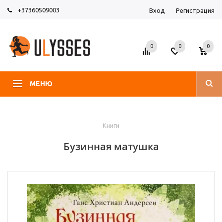
+37360509003
Вход
Регистрация
0
0
0
МЕНЮ
Книги
Бузинная матушка