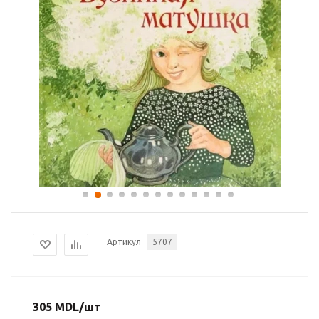
Артикул
5707
305
MDL
/шт