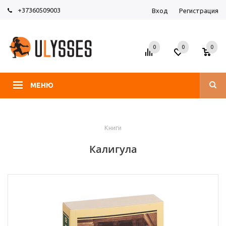
+37360509003
Вход
Регистрация
0
0
0
МЕНЮ
Книги
Калигула