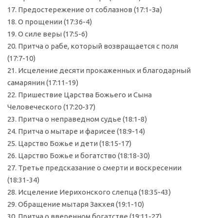
17. Предостережение от соблазнов (17:1-За)
18. О прощении (17:36-4)
19. О силе веры (17:5-6)
20. Притча о рабе, который возвращается с поля
(17:7-10)
21. Исцеление десяти прокаженных и благодарный
самарянин (17:11-19)
22. Пришествие Царства Божьего и Сына
Человеческого (17:20-37)
23. Притча о неправедном судье (18:1-8)
24. Притча о мытаре и фарисее (18:9-14)
25. Царство Божье и дети (18:15-17)
26. Царство Божье и богатство (18:18-30)
27. Третье предсказание о смерти и воскресении
(18:31-34)
28. Исцеление Иерихонского слепца (18:35-43)
29. Обращение мытаря Закхея (19:1-10)
30. Притча о вверенном богатстве (19:11-27)