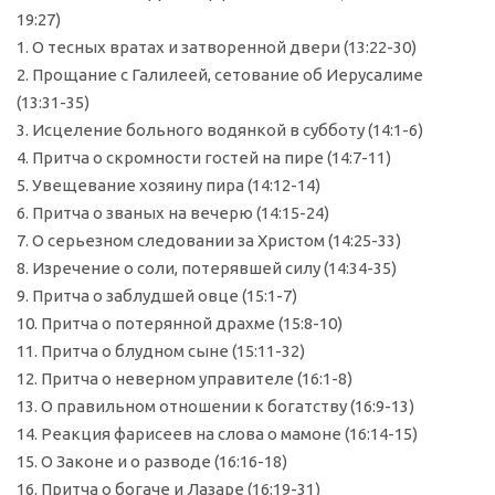
19:27)
1. О тесных вратах и затворенной двери (13:22-30)
2. Прощание с Галилеей, сетование об Иерусалиме
(13:31-35)
3. Исцеление больного водянкой в субботу (14:1-6)
4. Притча о скромности гостей на пире (14:7-11)
5. Увещевание хозяину пира (14:12-14)
6. Притча о званых на вечерю (14:15-24)
7. О серьезном следовании за Христом (14:25-33)
8. Изречение о соли, потерявшей силу (14:34-35)
9. Притча о заблудшей овце (15:1-7)
10. Притча о потерянной драхме (15:8-10)
11. Притча о блудном сыне (15:11-32)
12. Притча о неверном управителе (16:1-8)
13. О правильном отношении к богатству (16:9-13)
14. Реакция фарисеев на слова о мамоне (16:14-15)
15. О Законе и о разводе (16:16-18)
16. Притча о богаче и Лазаре (16:19-31)