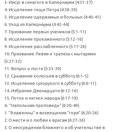
3. Иисус в синагоге в Капернауме (4:31-37)
4. Исцеление тещи Петра (4:38-39)
5. Исцеление одержимых и больных (4:40-41)
6. Уход из Капернаума (4:42-44)
7. Призвание первых учеников (5:1-11)
8. Исцеление прокаженного (5:12-16)
9. Исцеление расслабленного (5:17-26)
10. Призвание Левия и трапеза с мытарями
(5:27-32)
11. Вопрос о посте (5:33-39)
12. Срывание колосьев в субботу (6:1-5)
13. Исцеление сухорукого в субботу (6:6-11)
14. Избрание Двенадцати (6:12-16)
15. Поток и натиск народа (6:17-19)
А. "Напольная проповедь" (6:20-49)
1. "Блаженны" и возвещения "горя" (6:20-26)
2. О мести и о любви к врагам (6:27-36)
3. О неосуждении ближнего и об учительстве в