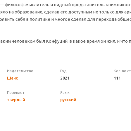
, — философ, мыслитель и видный представитель книжников
ло на образование, сделав его доступным не только для ари
оявить себя в политике и многое сделал для перехода обще
каким человеком был Конфуций, в какое время он жил, и что 
Издательство
Год
Кол-во с
Шанс
2021
111
Переплёт
Язык
твердый
русский