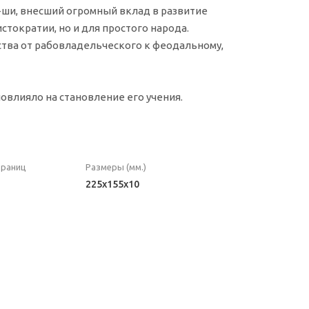
-ши, внесший огромный вклад в развитие
стократии, но и для простого народа.
ства от рабовладельческого к феодальному,
повлияло на становление его учения.
траниц
Размеры (мм.)
225x155x10