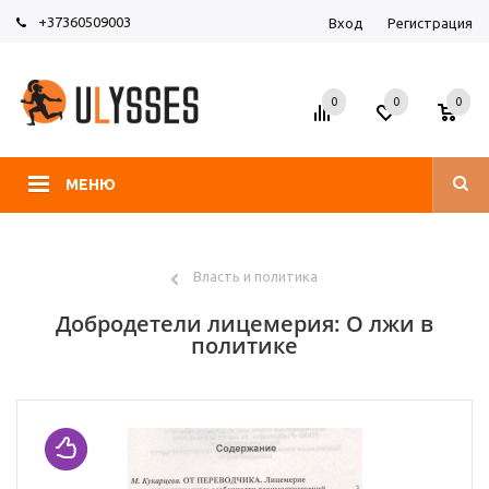
+37360509003
Вход
Регистрация
0
0
0
МЕНЮ
Власть и политика
Добродетели лицемерия: О лжи в
политике