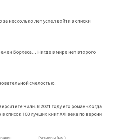
 за несколько лет успел войти в списки
емен Борхеса… Нигде в мире нет второго
ствовательной смелостью.
ерситете Чили. В 2021 году его роман «Когда
 список 100 лучших книг XXI века по версии
траниц
Размеры (мм.)