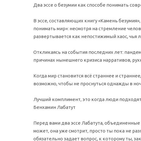
Два эссе о безумии как способе понимать сов
В эссе, составляющих книгу «Камень безумия»
понимать мир»: несмотря на стремление челове
развертывается как непостижимый хаос, чья л
Откликаясь на события последних лет: пандем
причинах нынешнего кризиса нарративов, рух
Когда мир становится всё страннее и странн
возможно, чтобы не проснуться однажды в но
Лучший комплимент, это когда люди подходят 
Бенхамин Лабатут
Перед вами два эссе Лабатута, объединенные т
может, она уже смотрит, просто ты пока не раз
обязательно задает вопрос, к которому ты, зак