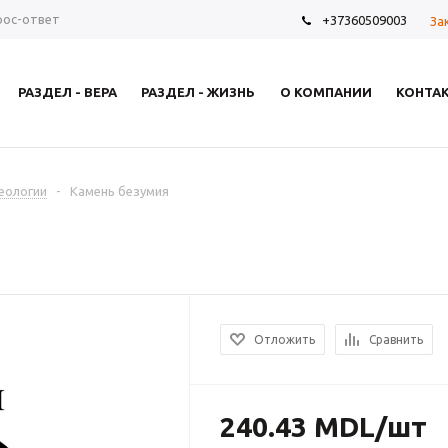
рос-ответ
+37360509003
За
РАЗДЕЛ - ВЕРА
РАЗДЕЛ - ЖИЗНЬ
О КОМПАНИИ
КОНТА
еологии
-
Камень безумия
Отложить
Сравнить
240.43
MDL
/шт