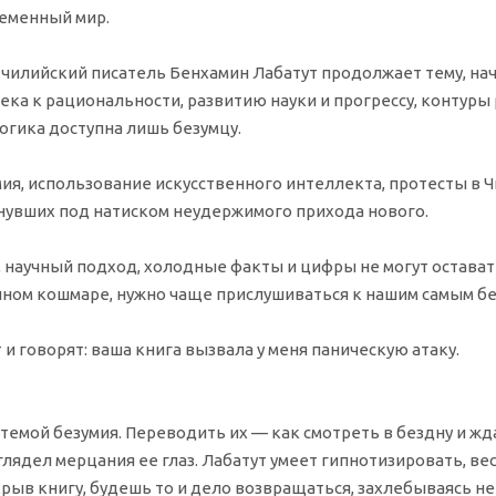
ременный мир.
, чилийский писатель Бенхамин Лабатут продолжает тему, на
ка к рациональности, развитию науки и прогрессу, контуры 
огика доступна лишь безумцу.
ия, использование искусственного интеллекта, протесты в Ч
нувших под натиском неудержимого прихода нового.
ее, научный подход, холодные факты и цифры не могут остав
чном кошмаре, нужно чаще прислушиваться к нашим самым бе
и говорят: ваша книга вызвала у меня паническую атаку.
емой безумия. Переводить их — как смотреть в бездну и ждат
глядел мерцания ее глаз. Лабатут умеет гипнотизировать, вес
рыв книгу, будешь то и дело возвращаться, захлебываясь не т