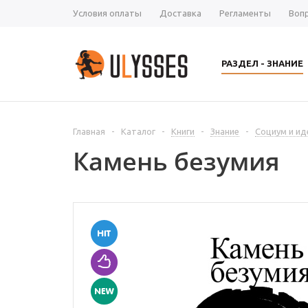
Условия оплаты
Доставка
Регламенты
Воп
РАЗДЕЛ - ЗНАНИЕ
Главная
-
Каталог
-
Книги
-
Знание
-
Социум и ид
Камень безумия