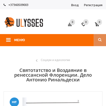
+37360509003
Вход
Регистрация
0
0
0
МЕНЮ
Социум и идеологии
Святотатство и Воздаяние в
ренессансной Флоренции. Дело
Антонио Ринальдески