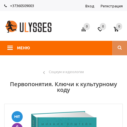
+37360509003
Вход
Регистрация
0
0
0
МЕНЮ
Социум и идеологии
Первопонятия. Ключи к культурному
коду