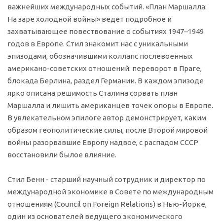
важнейших международных событий. «План Маршалла:
На заре холодной войны» ведет подробное и
захватывающее повествование о событиях 1947–1949
годов в Европе. Стил знакомит нас с уникальными
эпизодами, обозначившими коллапс послевоенных
американо-советских отношений: переворот в Праге,
блокада Берлина, раздел Германии. В каждом эпизоде
ярко описана решимость Сталина сорвать план
Маршалла и лишить американцев точек опоры в Европе.
В увлекательном эпилоге автор демонстрирует, каким
образом геополитические силы, после Второй мировой
войны разорвавшие Европу надвое, с распадом СССР
восстановили былое влияние.
Стил Бенн - старший научный сотрудник и директор по
международной экономике в Совете по международным
отношениям (Council on Foreign Relations) в Нью-Йорке,
один из основателей ведущего экономического