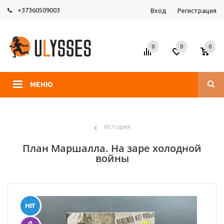
+37360509003
Вход
Регистрация
0
0
0
МЕНЮ
История
План Маршалла. На заре холодной
войны