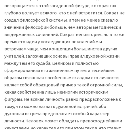
возвращается к этой загадочной фигуре, которая так
глубоко волнует всякого, кто с ней встретится. Сократ не
создал философской системы, и тем не менее сказал о
значении философии больше, чем авторы методически
выдержанных сочинений. Сократ неповторим, но в то же
время его идеи у последующих поколений мы
встречаем чаще, чем концепции большинства других
учителей, заложивших основы правил духовной жизни.
Между тем его судьба, целиком и полностью
сформированная его жизненным путем и теснейшим
образом связанная с особенным складом его личности,
являет собой образцовый пример такой огромной силы,
какая свойственна лишь немногим историческим
фигурам. Не всякая личность равно предрасположена к
тому, что можно назвать духовной встречей, ибо
духовная встреча предполагает особый характер
личности. Человек может обладать превосходнейшими
качествами, но характер его при этом таков, что ставит