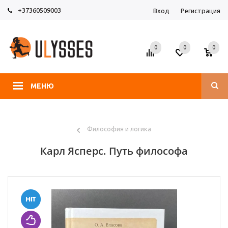
+37360509003
Вход
Регистрация
0
0
0
МЕНЮ
Философия и логика
Карл Ясперс. Путь философа