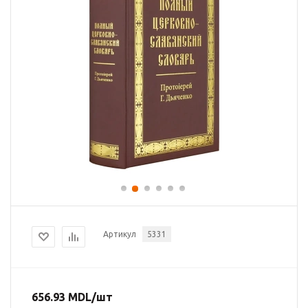
Артикул
5331
656.93
MDL
/шт