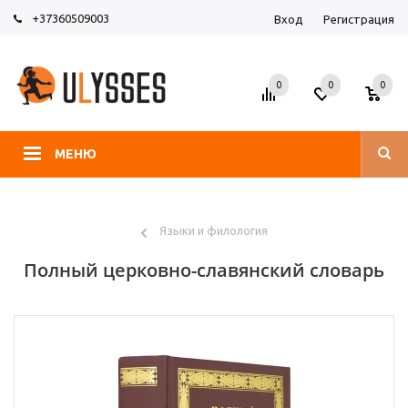
+37360509003
Вход
Регистрация
0
0
0
МЕНЮ
Языки и филология
Полный церковно-славянский словарь